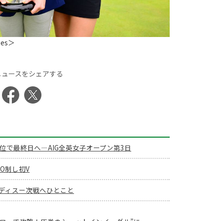
ges＞
ニュースをシェアする
位で最終日へ―AIG全英女子オープン第3日
O制し初V
ディスー次戦へひとこと