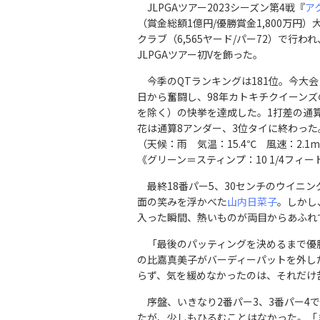
JLPGAツアー2023シーズン第4戦『
アク
（賞金総額1億円/優勝賞金1,800万円
クラブ（6,565ヤード/パー72）で行
JLPGAツアー初Vを飾った。
今季のQTランキングは181位。今大
日から奮闘し、98年カトキチクイーン
を除く）の快挙を達成した。1打差の通
花は通算8アンダー、3位タイに終わった
（天候：雨 気温：15.4℃ 風速：2.1m
《グリーン＝スティンプ：10 1/4フィ
最終18番パー5、30センチのウイニ
面の笑みを浮かべた
山内日菜子
。しかし
入った瞬間、熱いものが両目からあふれ
「最後のパッティングを決めるまで優勝
の比嘉真美子がバーディーパットを外し
らず、気を緩めなかったのは、それだけ
序盤、いきなり2番パー3、3番パー4
たが、少しもひるむことはなかった。「