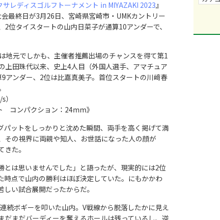
サレディスゴルフトーナメント in MIYAZAKI 2023
』
）大会最終日が3月26日、宮崎県宮崎市・UMKカントリー
われ、2位タイスタートの山内日菜子が通算10アンダーで、
会は地元でしかも、主催者推薦出場のチャンスを得て第1
ズの上田珠代以来、史上4人目（外国人選手、アマチュア
算9アンダー、2位は比嘉真美子。首位スタートの川﨑春
。
/s）
ート コンパクション：24mm》
ングパットをしっかりと沈めた瞬間、両手を高く掲げて満
、その視界に両親や知人、お世話になった人の顔が
てきた。
とは思いませんでした」と語ったが、現実的には2位
た時点で山内の勝利はほぼ決定していた。にもかかわ
苦しい試合展開だったからだ。
で連続ボギーを叩いた山内。V戦線から脱落したかに見え
まだまだバーディーを奪えるホールは残っているし、逆