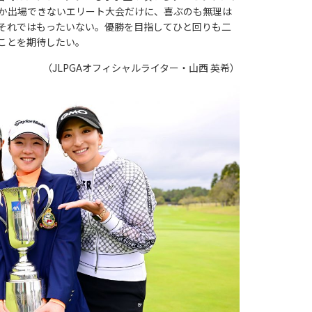
しか出場できないエリート大会だけに、喜ぶのも無理は
それではもったいない。優勝を目指してひと回りも二
ことを期待したい。
（JLPGAオフィシャルライター・山西 英希）