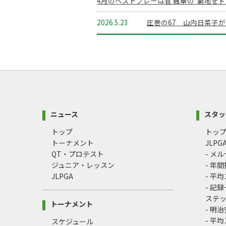
4月のベストプレーは菅 楓華の“窮地を
2026.5.23
圧巻の67 山内日菜子
ニュース
スタッ
トップ
トッ
トーナメント
JLP
QT・プロテスト
- メ
ジュニア・レッスン
- 年
JLPGA
- 平
- 記
ステ
トーナメント
- 明
- 平
スケジュール