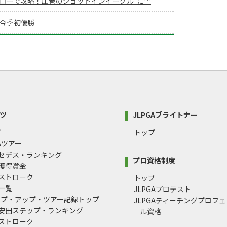
ドローで攻略！圧巻のショットインイーグル”に…
が今季初優勝
ツ
JLPGAブライトナー
プ
トップ
GAツアー
ルセデス・ランキング
プロ資格制度
間獲得賞金
均ストローク
トップ
録一覧
JLPGAプロテスト
ップ・アップ・ツアー記録トップ
JLPGAティーチングプロフ
治安田ステップ・ランキング
ル資格
均ストローク