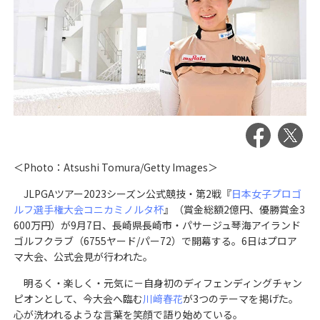
＜Photo：Atsushi Tomura/Getty Images＞
JLPGAツアー2023シーズン公式競技・第2戦『
日本女子プロゴ
ルフ選手権大会コニカミノルタ杯
』（賞金総額2億円、優勝賞金3
600万円）が9月7日、長崎県長崎市・パサージュ琴海アイランド
ゴルフクラブ（6755ヤード/パー72）で開幕する。6日はプロア
マ大会、公式会見が行われた。
明るく・楽しく・元気に－自身初のディフェンディングチャン
ピオンとして、今大会へ臨む
川﨑春花
が3つのテーマを掲げた。
心が洗われるような言葉を笑顔で語り始めている。