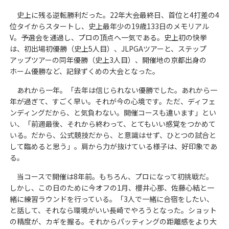
史上に残る逆転勝利だった。22年大会最終日、首位と4打差の4
位タイからスタートし、史上最年少の19歳133日のメモリアル
V。予選会を通過し、プロの頂点へ一気である。史上初の快挙
は、初出場初優勝（史上5人目）、JLPGAツアーと、ステップ
アップツアーの同年優勝（史上3人目）、開催地の京都出身の
ホーム優勝など、記録ずくめの大会となった。
あれから一年。「去年は信じられない優勝でした。あれから一
年が過ぎて、すごく早い。それが今の心境です。ただ、ディフェ
ンディングだから、と気負わない。開催コースも違います」とい
い、「前週最後、それから終わって、とてもいい感覚をつかめて
いる。だから、公式競技だから、と意識はせず、ひとつの試合と
して臨めると思う」。肩から力が抜けている様子は、好印象であ
る。
当コースで開催は8年前。もちろん、プロになって初挑戦だ。
しかし、この日のために今オフの1月、櫻井心那、佐藤心結と一
緒に練習ラウンドを行っている。「3人で一緒に合宿をしたい、
と話して、それなら環境がいい長崎でやろうとなった。ショット
の精度が、カギを握る。それからパッティングの距離感をより大