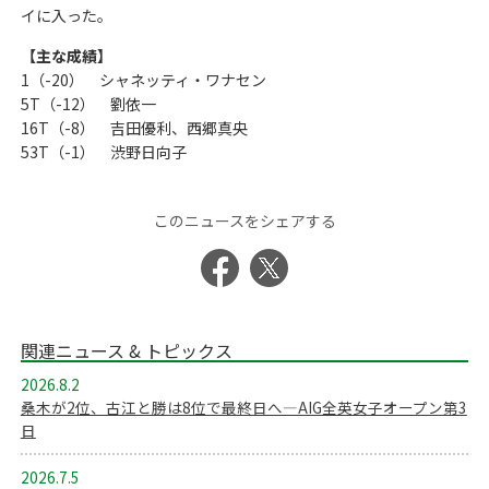
イに入った。
【主な成績】
1（-20） シャネッティ・ワナセン
5T（-12） 劉依一
16T（-8） 吉田優利、西郷真央
53T（-1） 渋野日向子
このニュースをシェアする
関連ニュース & トピックス
2026.8.2
桑木が2位、古江と勝は8位で最終日へ―AIG全英女子オープン第3
日
2026.7.5