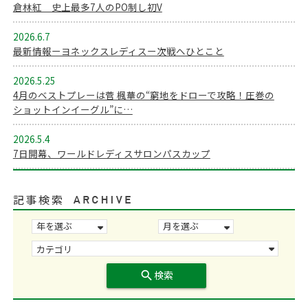
倉林紅 史上最多7人のPO制し初V
2026.6.7
最新情報ーヨネックスレディスー次戦へひとこと
2026.5.25
4月のベストプレーは菅 楓華の“窮地をドローで攻略！圧巻の
ショットインイーグル”に…
2026.5.4
7日開幕、ワールドレディスサロンパスカップ
記事検索
search
検索