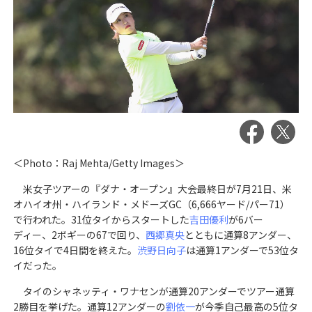
＜Photo：Raj Mehta/Getty Images＞
米女子ツアーの『ダナ・オープン』大会最終日が7月21日、米
オハイオ州・ハイランド・メドーズGC（6,666ヤード/パー71）
で行われた。31位タイからスタートした
吉田優利
が6バー
ディー、2ボギーの67で回り、
西郷真央
とともに通算8アンダー、
16位タイで4日間を終えた。
渋野日向子
は通算1アンダーで53位タ
イだった。
タイのシャネッティ・ワナセンが通算20アンダーでツアー通算
2勝目を挙げた。通算12アンダーの
劉依一
が今季自己最高の5位タ