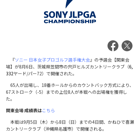
『
ソニー 日本女子プロゴルフ選手権大会
』の予選会【関東会
場】が8月6日、
茨城県笠間市
の
宍戸ヒルズカントリークラブ
（
6,
332
ヤード/パー72）で開催された。
65人が出場し、18番ホールからのカウントバック方式により、
67ストローク（-5）までの上位8人が本戦への出場権を獲得し
た。
関東会場 成績表は
こちら
本戦は9月5日（木）から8日（日）までの4日間、かねひで喜瀬
カントリークラブ（沖縄県名護市）で開催される。