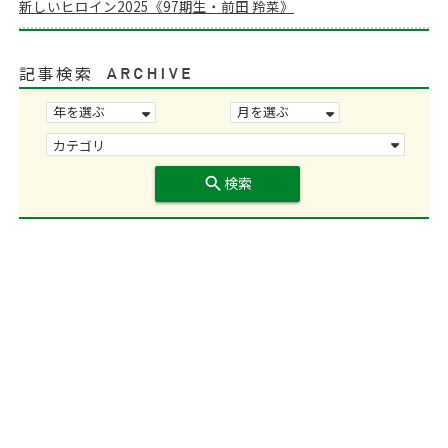
新しいヒロイン2025《97期生・前田 羚菜》
記事検索
search
検索