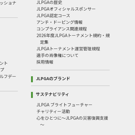
JLPGAの歴史
ェッショナ
JLPGAオフィシャルスポンサー
JLPGA認定コース
アンチ・ドーピング情報
コンプライアンス関連規程
2026年度JLPGAトーナメント規約・規
定集
JLPGAトーナメント運営管理規程
選手の肖像権について
採用情報
ント
ップ
ルフデー
JLPGAのブランド
サステナビリティ
JLPGA ブライトフューチャー
チャリティー活動
心をひとつに～JLPGAの災害復興支援
～