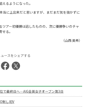
狙えるようになった。
、本当に上出来だと思いますが、まだまだ気を抜かずに
るツアー初優勝は逃したものの、次に優勝争いのチャ
寄せる。
（山西 英希）
ニュースをシェアする
位で最終日へ―AIG全英女子オープン第3日
O制し初V