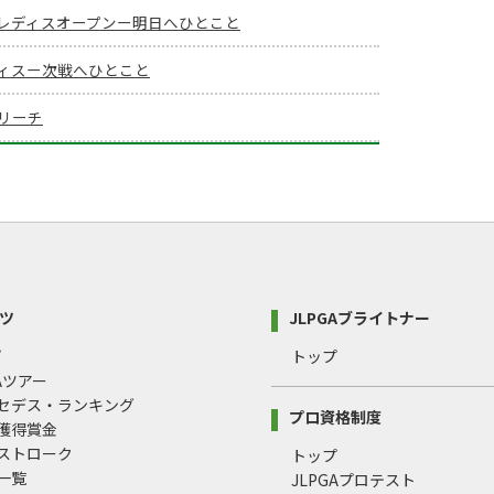
 レディスオープンー明日へひとこと
ィスー次戦へひとこと
リーチ
ツ
JLPGAブライトナー
プ
トップ
GAツアー
ルセデス・ランキング
プロ資格制度
間獲得賞金
均ストローク
トップ
録一覧
JLPGAプロテスト