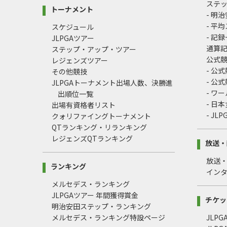
ステ
トーナメント
- 明
- 平
スケジュール
- 記
JLPGAツアー
通算
ステップ・アップ・ツアー
公式
レジェンズツアー
- 公
その他競技
- 公
JLPGAトーナメント出場人数、決勝進
- ワ
出順位一覧
- 日
出場有資格者リスト
- J
クォリファイングトーナメント
QTランキング・リランキング
レジェンズQTランキング
放送・
放送
ランキング
イン
メルセデス・ランキング
JLPGAツアー 年間獲得賞金
チケッ
明治安田ステップ・ランキング
メルセデス・ランキング特設ページ
JLP