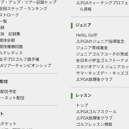
ップ・アップ・ツアー記録トップ
JLPGAティーチングプロフ
治安田ステップ・ランキング
ル資格
均ストローク
録一覧
ジュニア
記録
競技 記録集
Hello, Golf!
式競技全般
JLPGAのジュニア指導理念
式競技優勝回数
ジュニア育成基金
ールドレディス
ジュニアゴルフコーチの育成
本女子プロゴルフ選手権
全日本小学生ゴルフトーナメ
LPGAツアーチャンピオンシップ
スタジオアリス ジュニアカ
サマーキッズデー・キッズゴ
JLPGA放課後クラブ
配信
・配信予定
レッスン
ターネット配信
トップ
JLPGAゴルフスクール
ト
JLPGA放課後クラブ
GAチケット
ゴルフレッスン検索