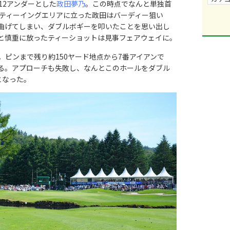
12アンダーとした
政田夢乃
。この時点でなんと単独首
、ティーイングエリアに立った政田はバーディー狙い
曲げてしまい、ダブルボギーを叩いたことを思い出し
と慎重に放ったティーショットは見事フェアウェイに。
ピンまで残り約150ヤード地点から7番アイアンで
る。アプローチも失敗し、なんとこのホールをダブル
となった。