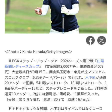
＜Photo：Kenta Harada/Getty Images＞
JLPGAステップ・アップ・ツアー2024シーズン第12戦『
山陽
新聞レディースカップ
』（賞金総額3,000万円、優勝賞金540万
円）大会最終日が9月15日、岡山県玉野市・東児が丘マリンヒル
ズゴルフクラブ（6,359ヤード/パー72）で行われ、
木下彩
が通算
20アンダーで圧勝。54H最少ストローク、18H最少ストローク、1
R最多バーディー12など、ステップレコードを更新した。7打差の
通算13アンダー、2位に権藤可恋、篠崎愛、千葉華が入った。
（天候：曇り時々晴れ 気温：30.3℃ 風速：6.4m/s）
ドキドキするような展開。木下彩はライバルではなくコース