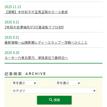
2025.11.15
【速報】木村彩子が正真正銘のエース達成
2025.9.21
2年目の吉澤柚月が3打差逆転でプロ初V
2025.9.21
最新情報ー山陽新聞レディースカップー次戦へひとこと
2025.9.20
ルーキー六車日那乃 単独首位で最終日へ
記事検索
search
検索