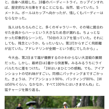
と、自身へ挑戦した。18番のバーディートライ。カップインすれ
ば、歴史的な大仕事をすることになる。当然、狙っていた。5
メートル。ボールはカップへ向かったが、惜しくもバーディーは
ならなかった。
当人はもちろんのこと、多くのギャラリーや、その場に居合わ
せた全員からハーッという大きなため息が漏れる。ちょっとな
かった印象的なシーンだ。「50台のスコアを狙っていた。それに
しても、残念というか、もったいない。第1打からすごく飛距離
が出ていた。アドレナリンが全開－という感じでしたから」。
今大会、第2日まで誰が優勝するのかわからない大混戦の展開
だった。しかし、最終日は1番から快進撃。みるみるうちにライ
バルたちに差をつけた。「1Wはいまひとつの感触。でも、アイア
ンショットの切れ味がすごい。同様にパッティングまですごかっ
た。きょうは、アイアンショット90％、パッティング80％、1W
は50％ぐらい。なかなか、すべて100％とはいきませんね」と、
猛チャージを振り返る。