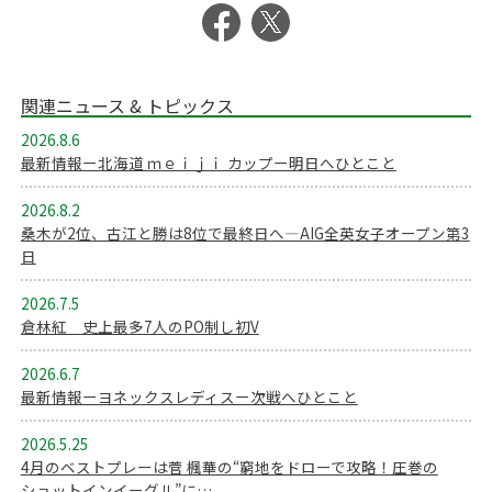
関連ニュース & トピックス
2026.8.6
最新情報ー北海道 ｍｅｉｊｉ カップー明日へひとこと
2026.8.2
桑木が2位、古江と勝は8位で最終日へ―AIG全英女子オープン第3
日
2026.7.5
倉林紅 史上最多7人のPO制し初V
2026.6.7
最新情報ーヨネックスレディスー次戦へひとこと
2026.5.25
4月のベストプレーは菅 楓華の“窮地をドローで攻略！圧巻の
ショットインイーグル”に…