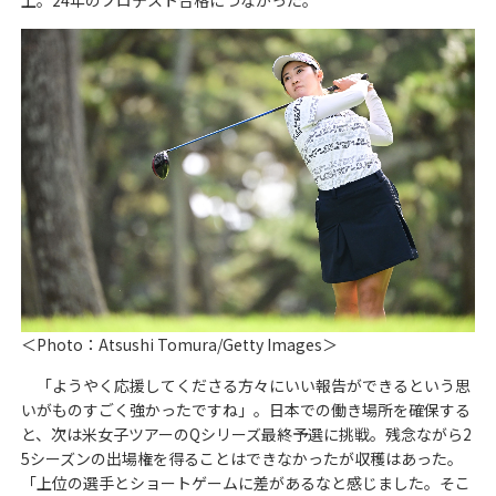
上。24年のプロテスト合格につながった。
＜Photo：Atsushi Tomura/Getty Images＞
「ようやく応援してくださる方々にいい報告ができるという思
いがものすごく強かったですね」。日本での働き場所を確保する
と、次は米女子ツアーのQシリーズ最終予選に挑戦。残念ながら2
5シーズンの出場権を得ることはできなかったが収穫はあった。
「上位の選手とショートゲームに差があるなと感じました。そこ