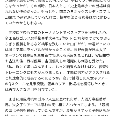
ン最終予選を14歳で突破した時だった。本戦での予選突破こそな
らなかったが、その当時、日本人として史上最年少での出場は紛
れもない快挙だった。もっとも、前年のヨネックスレディスでは
13歳で予選通過しているだけに、快挙を演じる素養は既に備わっ
ていたのかもしれない。
高校進学後もプロのトーナメントでベストアマを獲得したり、
全国高校ゴルフ選手権春季大会で2位以下に7打差をつけてのぶっ
ちぎり優勝を飾るなど結果を残していた山口だが、幸運だったの
は同じ学年にライバルが多かったことだ。長野未祈が日本女子
オープンで最終日を単独首位で迎える活躍を見せれば、安田祐香
や古江彩佳、西村優菜、吉田優利らの活躍にも刺激を受けた。
「私、負けず嫌いなんですよ。もっと頑張らなければと、練習や
トレーニングにも力が入りました」。才能に努力がプラスされる
と加速度的に成長するのだろうか。高3で挑戦した米女子ツアー
のQスクールを見事突破。翌年のツアー出場権を獲得したときに
は再び大きな注目を浴びていた。
まさに順風満帆のゴルフ人生に思われたが、人間万事塞翁が
馬。米女子ツアーでは思わぬ高い壁にぶつかってしまう。「最初
の頃は予選も通過していたんですが、夏場からずっと予選落ちが