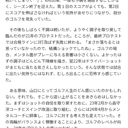
続いてしまって…」。6月以降、一度も予選を通過することがな
く、シーズン終了を迎えた。第１日のスコアがよくても、第2日
にスコアを伸ばさなければという気持があせりにつながり、自分
のゴルフを見失っていた。
その後もしばらく不調は続いたが、ようやく調子を取り戻して
臨んだのが21年のプロテストだった。ところが、最終プロテスト
では合格ラインに3打及ばず失敗に終わる。「まさか落ちるとは
思っていなかったので、結構ショックでしたね」。ゴルフの場
合、メンタル面がプレーに与える影響は小さくない。よかったは
ずの調子はどんどん下降線を描き、翌22年はドライバーショット
がまともに当たる気さえしなかったという。そんな状態では試合
に出たい気持ちにはなれず、むしろ出ることに恐怖すら感じてい
た。
ある意味、山口にとってゴルフ人生のどん底にいたのかもしれ
ない。それでも、そこから這い上がることをあきらめはしなかっ
た。まずはショットの自信を取り戻すために、23年2月から森守
洋コーチとスイング改造に取り組む。さらには24年4月からメン
タルコーチに師事し、ゴルフに対する考え方も変えていった。そ
の両輪がバランスよく稼働することにより、ゴルフのレベルが向