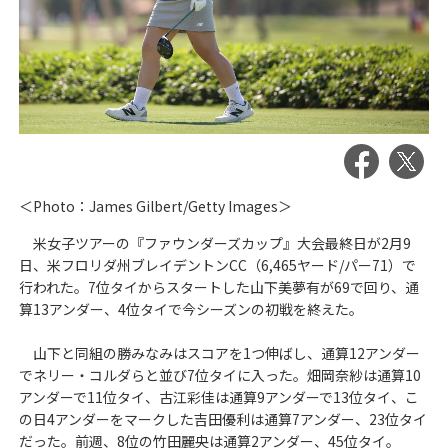
＜Photo：James Gilbert/Getty Images＞
米女子ツアーの『ファウンダーズカップ』大会最終日が2月9
日、米フロリダ州ブレイデントンCC（6,465ヤード/パー71）で
行われた。7位タイからスタートした山下美夢有が69で回り、通
算13アンダー、4位タイで今シーズンの初戦を終えた。
山下と同組の勝みなみはスコアを1つ伸ばし、通算12アンダー
でネリー・コルダらと並び7位タイに入った。畑岡奈紗は通算10
アンダーで11位タイ、古江彩佳は通算9アンダーで13位タイ、こ
の日4アンダーをマークした吉田優利は通算7アンダー、23位タイ
だった。前週、8位の竹田麗央は通算2アンダー、45位タイ。