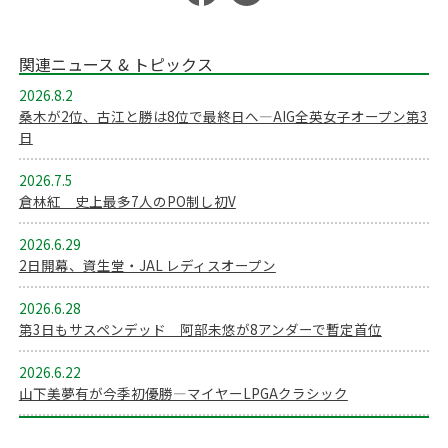
関連ニュース & トピックス
2026.8.2
桑木が2位、古江と勝は8位で最終日へ―AIG全英女子オープン第3
日
2026.7.5
倉林紅 史上最多7人のPO制し初V
2026.6.29
2日開幕、資生堂・JAL レディスオープン
2026.6.28
第3日もサスペンデッド 阿部未悠が8アンダーで暫定首位
2026.6.22
山下美夢有が今季初優勝―マイヤーLPGAクラシック