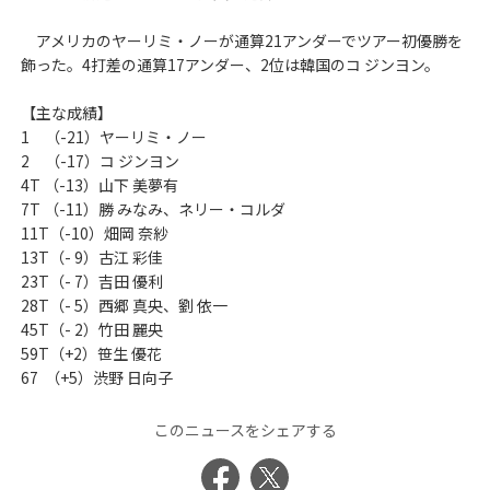
アメリカのヤーリミ・ノーが通算21アンダーでツアー初優勝を
飾った。4打差の通算17アンダー、2位は韓国のコ ジンヨン。
【主な成績】
1 （-21）ヤーリミ・ノー
2 （-17）コ ジンヨン
4T （-13）山下 美夢有
7T （-11）勝 みなみ、ネリー・コルダ
11T（-10）畑岡 奈紗
13T（- 9）古江 彩佳
23T（- 7）吉田 優利
28T（- 5）西郷 真央、劉 依一
45T（- 2）竹田 麗央
59T（+2）笹生 優花
67 （+5）渋野 日向子
このニュースをシェアする