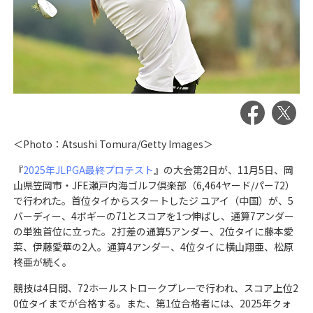
＜Photo：Atsushi Tomura/Getty Images＞
『
2025年JLPGA最終プロテスト
』の大会第2日が、11月5日、岡
山県笠岡市・JFE瀬戸内海ゴルフ倶楽部（6,464ヤード/パー72）
で行われた。首位タイからスタートしたジ ユアイ（中国）が、5
バーディー、4ボギーの71とスコアを1つ伸ばし、通算7アンダー
の単独首位に立った。2打差の通算5アンダー、2位タイに藤本愛
菜、伊藤愛華の2人。通算4アンダー、4位タイに横山翔亜、松原
柊亜が続く。
競技は4日間、72ホールストロークプレーで行われ、スコア上位2
0位タイまでが合格する。また、第1位合格者には、2025年クォ