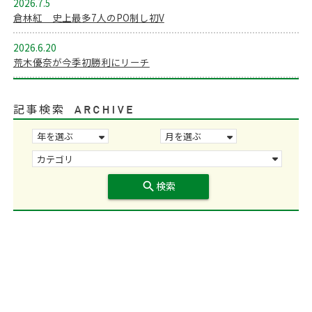
2026.7.5
倉林紅 史上最多7人のPO制し初V
2026.6.20
荒木優奈が今季初勝利にリーチ
記事検索
search
検索