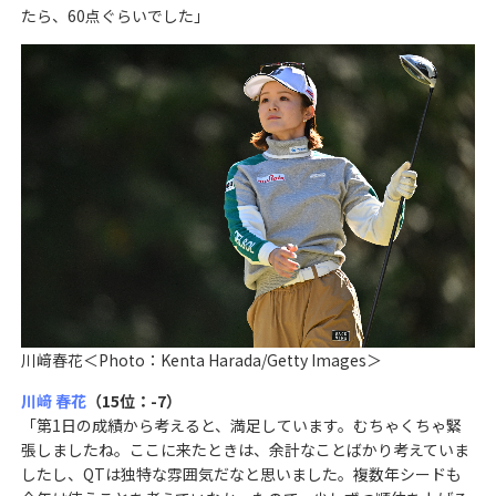
たら、60点ぐらいでした」
川﨑春花＜Photo：Kenta Harada/Getty Images＞
川﨑 春花
（15位：-7）
「第1日の成績から考えると、満足しています。むちゃくちゃ緊
張しましたね。ここに来たときは、余計なことばかり考えていま
したし、QTは独特な雰囲気だなと思いました。複数年シードも