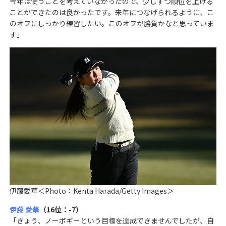
今年は使うことを考えていなかったので、少しずつ順位を上げる
ことができたのは良かったです。来年につなげられるように、こ
のオフにしっかり練習したい。このオフが勝負かなと思っていま
す」
伊藤愛華＜Photo：Kenta Harada/Getty Images＞
伊藤 愛華
（16位：-7）
「きょう、ノーボギーという目標を達成できませんでしたが、自