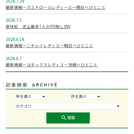
2026.7.29
最新情報ーカストロールレディースー明日へひとこと
2026.7.5
倉林紅 史上最多7人のPO制し初V
2026.6.18
最新情報ーニチレイレディスー明日へひとこと
2026.6.7
最新情報ーヨネックスレディスー次戦へひとこと
記事検索
search
検索