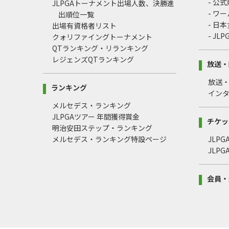
- 公
JLPGAトーナメント出場人数、決勝進
- ワ
出順位一覧
- 日
出場有資格者リスト
- J
クォリファイングトーナメント
QTランキング・リランキング
レジェンズQTランキング
放送・
放送
ランキング
イン
メルセデス・ランキング
JLPGAツアー 年間獲得賞金
チケッ
明治安田ステップ・ランキング
メルセデス・ランキング特設ページ
JLP
JLP
会員・