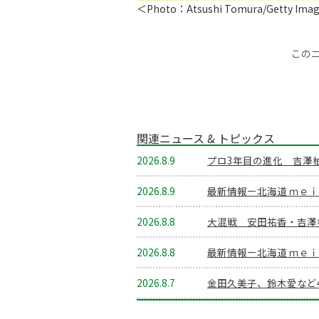
＜Photo：Atsushi Tomura/Getty Ima
この
関連ニュース & トピックス
2026.8.9
プロ3年目の進化 吉澤
2026.8.9
最新情報ー北海道 ｍｅ
2026.8.8
大混戦 安田祐香・吉澤
2026.8.8
最新情報ー北海道 ｍｅ
2026.8.7
金田久美子、鈴木愛など