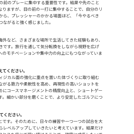
目の前のプレーに集中する重要性です。結果や先
のこと
なりますが、目の前の一打に集中すること
で、自分のリ
から、プレッシャーのかかる場面ほど、「今やるべき
つながると強く感じました。
海外など、さまざまな場所で生活してきた経験もあり、
きです。旅行を通して気分転換をしながら視野を広げ
へのモチベーションや集中力の向上にもつながっていま
えてください。
ィジカル面の強化に重点を置いた体づくりに取り組む
ながる筋力や柔軟性を高め、再現性の高いショットを
めにコースマネージメントの精度向上と、ショートゲー
す。細かい部分を磨くことで、より安定したゴルフにつ
えてください。
とです。そのために、日々の練習や一つ一つの試
合を大
らレベルアップしていきたいと考えていま
す。結果だけ