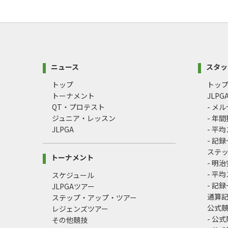
ニュース
スタッ
トップ
トッ
トーナメント
JLP
QT・プロテスト
- メ
ジュニア・レッスン
- 年
JLPGA
- 平
- 記
ステ
トーナメント
- 明
- 平
スケジュール
- 記
JLPGAツアー
通算
ステップ・アップ・ツアー
公式
レジェンズツアー
- 公
その他競技