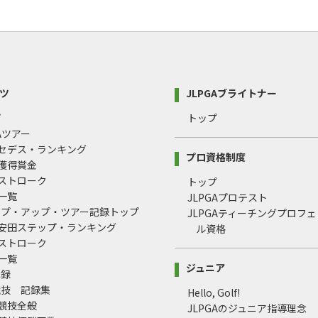
ツ
JLPGAブライトナー
プ
トップ
GAツアー
ルセデス・ランキング
プロ資格制度
間獲得賞金
均ストローク
トップ
録一覧
JLPGAプロテスト
ップ・アップ・ツアー記録トップ
JLPGAティーチングプロフ
治安田ステップ・ランキング
ル資格
均ストローク
録一覧
ジュニア
記録
競技 記録集
Hello, Golf!
式競技全般
JLPGAのジュニア指導理念