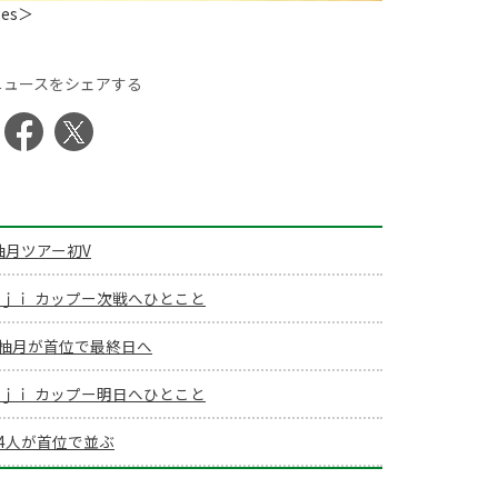
ges＞
ニュースをシェアする
柚月ツアー初V
ｉｊｉ カップー次戦へひとこと
柚月が首位で最終日へ
ｉｊｉ カップー明日へひとこと
4人が首位で並ぶ