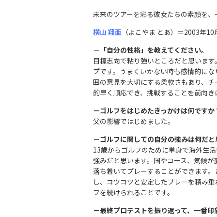
未来のツアーを彩る彼女たちの素顔を、
横山 翔亜
（よこやま とあ）＝2003年1
－「自分の性格」を教えてください。
目標志向で粘り強いところだと思います
プです。うまくいかない時も感情的にな
囲の意見を大切にする柔軟さもあり、チ
的早く順応でき、挑戦することを前向き
－ゴルフをはじめたきっかけは何ですか
父の影響ではじめました。
－ゴルフに関しての自分の強みは何だと
13歳からゴルフのために単身で海外生
強みだと思います。国やコース、気候が
落ち着いてプレーすることができます。
し、コツコツと安定したプレーを積み重
フを続けられることです。
－最終プロテストを振り返って、一番印