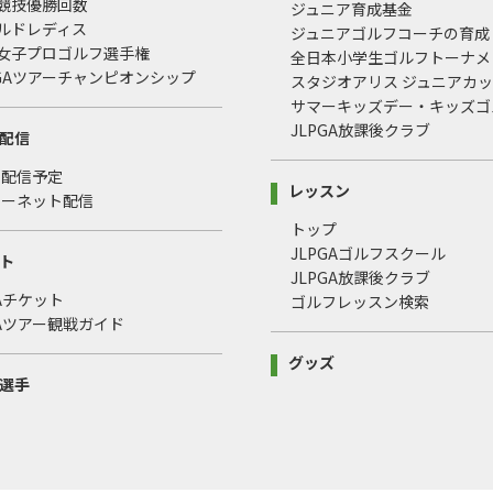
式競技優勝回数
ジュニア育成基金
ールドレディス
ジュニアゴルフコーチの育成
本女子プロゴルフ選手権
全日本小学生ゴルフトーナメ
LPGAツアーチャンピオンシップ
スタジオアリス ジュニアカ
サマーキッズデー・キッズゴ
JLPGA放課後クラブ
配信
・配信予定
レッスン
ターネット配信
トップ
JLPGAゴルフスクール
ト
JLPGA放課後クラブ
GAチケット
ゴルフレッスン検索
GAツアー観戦ガイド
グッズ
選手