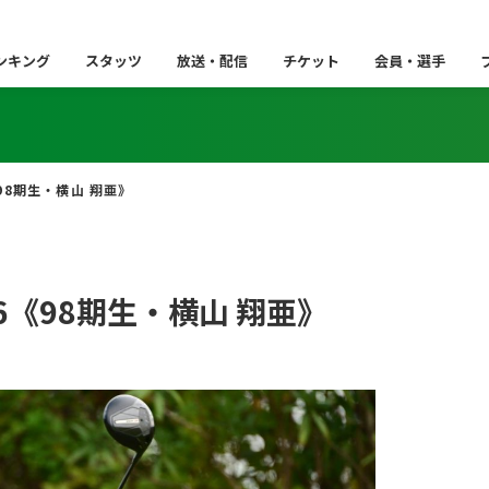
ンキング
スタッツ
放送・配信
チケット
会員・選手
98期生・横山 翔亜》
6《98期生・横山 翔亜》