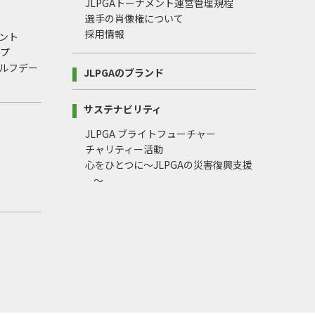
JLPGAトーナメント運営管理規程
選手の肖像権について
採用情報
ント
ップ
ルフデー
JLPGAのブランド
サステナビリティ
JLPGA ブライトフューチャー
チャリティー活動
心をひとつに～JLPGAの災害復興支援
～