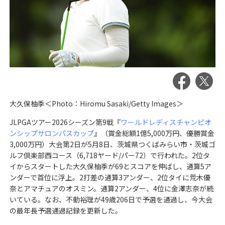
大久保柚季＜Photo：Hiromu Sasaki/Getty Images＞
JLPGAツアー2026シーズン第9戦『
ワールドレディスチャンピオ
ンシップサロンパスカップ
』（賞金総額1億5,000万円、優勝賞金
3,000万円）大会第2日が5月8日、茨城県つくばみらい市・茨城ゴ
ルフ倶楽部西コース（6,718ヤード/パー72）で行われた。2位タ
イからスタートした大久保柚季が69とスコアを伸ばし、通算5ア
ンダーで首位に浮上。2打差の通算3アンダー、2位タイに荒木優
奈とアマチュアのオスミン。通算2アンダー、4位に金澤志奈が続
いている。なお、不動裕理が49歳206日で予選を通過し、今大会
の最年長予選通過記録を更新した。