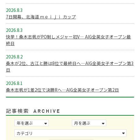
2026.8.3
7日開幕、北海道 ｍｅｉｊｉ カップ
2026.8.3
快挙！桑木志帆がPO制しメジャー初V― AIG全英女子オープン最
終日
2026.8.2
桑木が2位、古江と勝は8位で最終日へ―AIG全英女子オープン第3
日
2026.8.1
桑木志帆が1差2位で決勝Rへ―AIG全英女子オープン第2日
記事検索