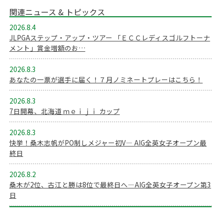
関連ニュース & トピックス
2026.8.4
JLPGAステップ・アップ・ツアー 「ＥＣＣレディスゴルフトーナ
メント」賞金増額のお…
2026.8.3
あなたの一票が選手に届く！７月ノミネートプレーはこちら！
2026.8.3
7日開幕、北海道 ｍｅｉｊｉ カップ
2026.8.3
快挙！桑木志帆がPO制しメジャー初V― AIG全英女子オープン最
終日
2026.8.2
桑木が2位、古江と勝は8位で最終日へ―AIG全英女子オープン第3
日