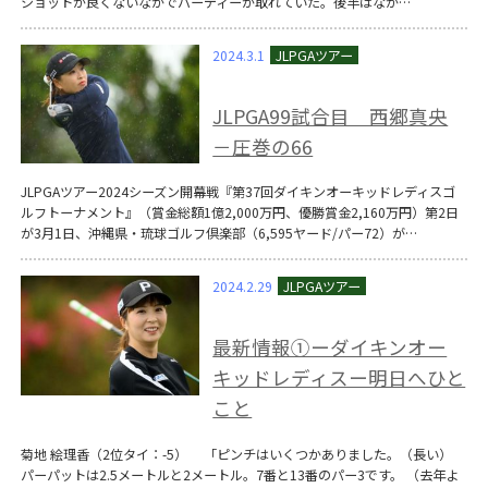
ショットが良くないなかでバーディーが取れていた。後半はなか…
2024.3.1
JLPGA99試合目 西郷真央
－圧巻の66
JLPGAツアー2024シーズン開幕戦『第37回ダイキンオーキッドレディスゴ
ルフトーナメント』（賞金総額1億2,000万円、優勝賞金2,160万円）第2日
が3月1日、沖縄県・琉球ゴルフ倶楽部（6,595ヤード/パー72）が…
2024.2.29
最新情報①ーダイキンオー
キッドレディスー明日へひと
こと
菊地 絵理香（2位タイ：-5） 「ピンチはいくつかありました。（長い）
パーパットは2.5メートルと2メートル。7番と13番のパー3です。 （去年よ