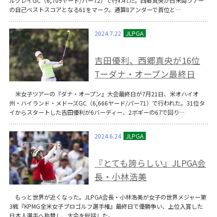
ルグレイGC（6,709ヤード/パー72）で行われた。西郷真央が日米両ツアー
の自己ベストスコアとなる61をマーク。通算8アンダーで首位と…
2024.7.22
吉田優利、西郷真央が16位
Tーダナ・オープン最終日
米女子ツアーの『ダナ・オープン』大会最終日が7月21日、米オハイオ
州・ハイランド・メドーズGC（6,666ヤード/パー71）で行われた。31位タ
イからスタートした吉田優利が6バーディー、2ボギーの67で回り…
2024.6.24
『とても誇らしい』JLPGA会
長・小林浩美
もっと世界が近くなった。JLPGA会長・小林浩美が女子の世界メジャー第
3戦『KPMG全米女子プロゴルフ選手権』最終日で優勝争い、上位入賞した
日本人選手へ称賛し、大会を総括した。