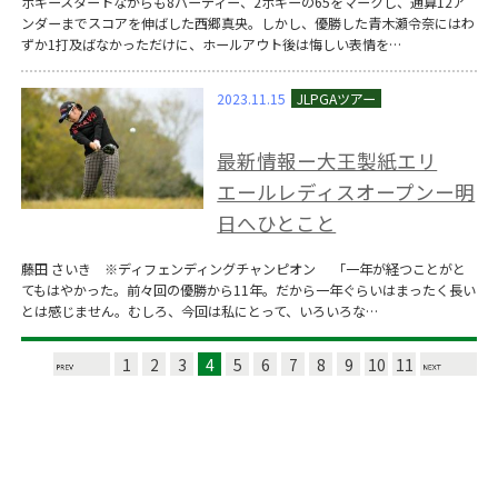
ボギースタートながらも8バーディー、2ボギーの65をマークし、通算12ア
ンダーまでスコアを伸ばした西郷真央。しかし、優勝した青木瀬令奈にはわ
ずか1打及ばなかっただけに、ホールアウト後は悔しい表情を…
2023.11.15
最新情報ー大王製紙エリ
エールレディスオープンー明
日へひとこと
藤田 さいき ※ディフェンディングチャンピオン 「一年が経つことがと
てもはやかった。前々回の優勝から11年。だから一年ぐらいはまったく長い
とは感じません。むしろ、今回は私にとって、いろいろな…
1
2
3
4
5
6
7
8
9
10
11