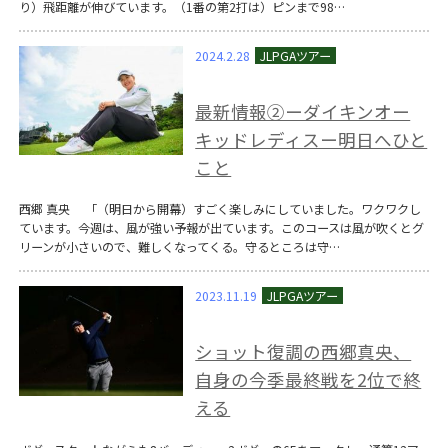
り）飛距離が伸びています。（1番の第2打は）ピンまで98…
2024.2.28
最新情報②ーダイキンオー
キッドレディスー明日へひと
こと
西郷 真央 「（明日から開幕）すごく楽しみにしていました。ワクワクし
ています。今週は、風が強い予報が出ています。このコースは風が吹くとグ
リーンが小さいので、難しくなってくる。守るところは守…
2023.11.19
ショット復調の西郷真央、
自身の今季最終戦を2位で終
える