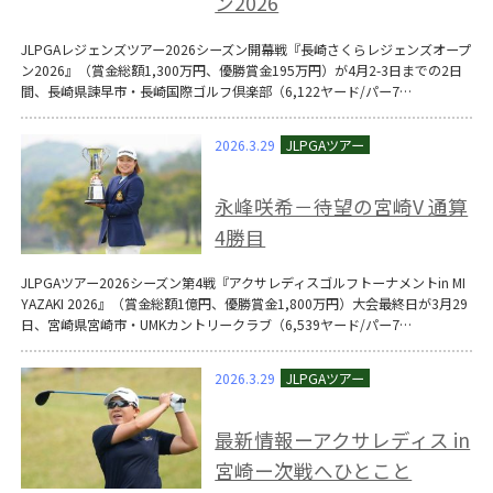
ン2026
JLPGAレジェンズツアー2026シーズン開幕戦『長崎さくらレジェンズオープ
ン2026』（賞金総額1,300万円、優勝賞金195万円）が4月2-3日までの2日
間、長崎県諫早市・長崎国際ゴルフ倶楽部（6,122ヤード/パー7…
2026.3.29
永峰咲希－待望の宮崎V 通算
4勝目
JLPGAツアー2026シーズン第4戦『アクサレディスゴルフトーナメントin MI
YAZAKI 2026』（賞金総額1億円、優勝賞金1,800万円）大会最終日が3月29
日、宮崎県宮崎市・UMKカントリークラブ（6,539ヤード/パー7…
2026.3.29
最新情報ーアクサレディス in
宮崎ー次戦へひとこと