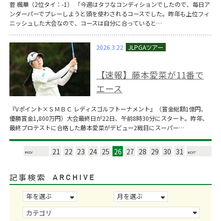
菅 楓華（2位タイ：-1） 「今週はタフなコンディションでしたので、毎日ア
ンダーパーでプレーしようと頭を使わされるコースでした。昨年も上位フィ
ニッシュした大会なので、コースは自分に合っていると…
2026.3.22
【速報】藤本愛菜が11番で
エース
『Vポイント×ＳＭＢＣ レディスゴルフトーナメント』（賞金総額1億円、
優勝賞金1,800万円）大会最終日が22日、午前8時30分にスタート。昨年、
最終プロテストに合格した藤本愛菜がデビュー2戦目にスーパー…
21
22
23
24
25
26
27
28
29
30
31
記事検索