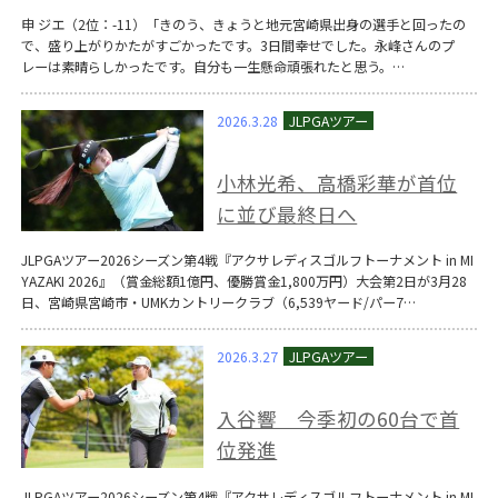
申 ジエ（2位：-11）「きのう、きょうと地元宮崎県出身の選手と回ったの
で、盛り上がりかたがすごかったです。3日間幸せでした。永峰さんのプ
レーは素晴らしかったです。自分も一生懸命頑張れたと思う。…
2026.3.28
小林光希、高橋彩華が首位
に並び最終日へ
JLPGAツアー2026シーズン第4戦『アクサレディスゴルフトーナメント in MI
YAZAKI 2026』（賞金総額1億円、優勝賞金1,800万円）大会第2日が3月28
日、宮崎県宮崎市・UMKカントリークラブ（6,539ヤード/パー7…
2026.3.27
入谷響 今季初の60台で首
位発進
JLPGAツアー2026シーズン第4戦『アクサレディスゴルフトーナメント in MI