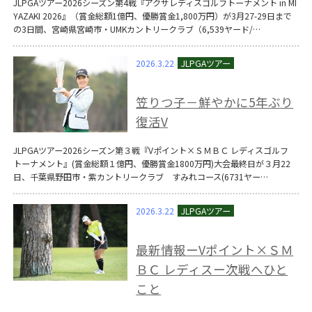
JLPGAツアー2026シーズン第4戦『アクサレディスゴルフトーナメント in MI
YAZAKI 2026』（賞金総額1億円、優勝賞金1,800万円）が3月27-29日まで
の3日間、宮崎県宮崎市・UMKカントリークラブ（6,539ヤード/…
2026.3.22
笠りつ子－鮮やかに5年ぶり
復活V
JLPGAツアー2026シーズン第３戦『Vポイント×ＳＭＢＣ レディスゴルフ
トーナメント』(賞金総額１億円、優勝賞金1800万円)大会最終日が３月22
日、千葉県野田市・紫カントリークラブ すみれコース(6731ヤー…
2026.3.22
最新情報ーVポイント×ＳＭ
ＢＣ レディスー次戦へひと
こと