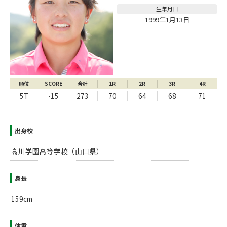
生年月日
1999年1月13日
順位
SCORE
合計
1R
2R
3R
4R
5T
-15
273
70
64
68
71
出身校
高川学園高等学校（山口県）
身長
159cm
体重