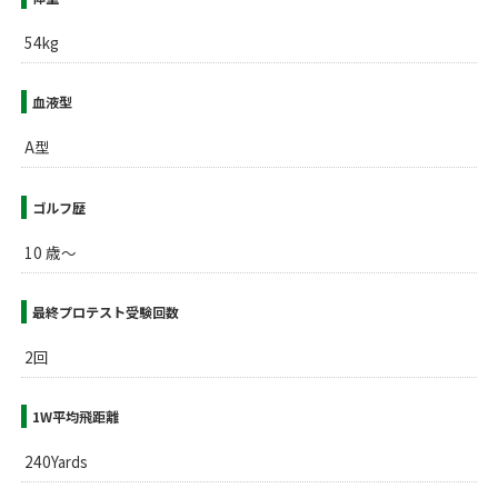
54kg
血液型
A型
ゴルフ歴
10 歳～
最終プロテスト受験回数
2回
1W平均飛距離
240Yards