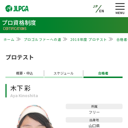
JP
EN
プロ資格制度
CERTIFICATIONS
ホーム
プロゴルファーへの道
2018年度 プロテスト
合格者
プロテスト
概要・申込
スケジュール
合格者
木下 彩
Aya Kinoshita
所属
フリー
出身地
山口県