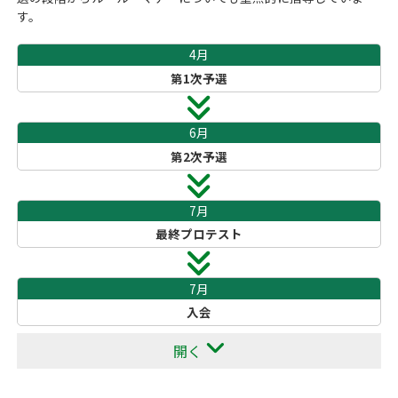
す。
4月
第1次予選
6月
第2次予選
7月
最終プロテスト
7月
入会
開く