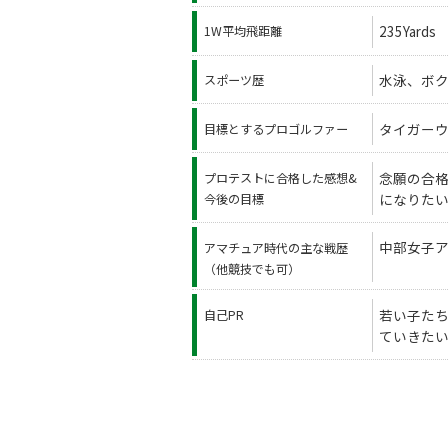
235Yards
1W平均飛距離
水泳、ボ
スポーツ歴
タイガー
目標とするプロゴルファー
念願の合格
プロテストに合格した感想&
になりた
今後の目標
中部女子ア
アマチュア時代の主な戦歴
（他競技でも可）
若い子た
自己PR
ていきた