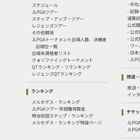
- 平
スケジュール
- 記
JLPGAツアー
通算
ステップ・アップ・ツアー
公式
レジェンズツアー
- 公
その他競技
- 公
JLPGAトーナメント出場人数、決勝進
- ワ
出順位一覧
- 日
出場有資格者リスト
- J
クォリファイングトーナメント
QTランキング・リランキング
レジェンズQTランキング
放送・
放送
ランキング
イン
メルセデス・ランキング
JLPGAツアー 年間獲得賞金
チケッ
明治安田ステップ・ランキング
メルセデス・ランキング特設ページ
JLP
JLP