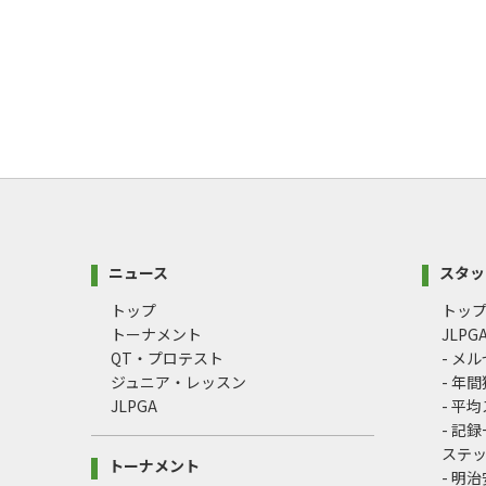
ニュース
スタッ
トップ
トッ
トーナメント
JLP
QT・プロテスト
- メ
ジュニア・レッスン
- 年
JLPGA
- 平
- 記
ステ
トーナメント
- 明