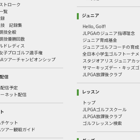
均ストローク
録一覧
ジュニア
記録
競技 記録集
Hello, Golf!
式競技全般
JLPGAのジュニア指導理念
式競技優勝回数
ジュニア育成基金
ールドレディス
ジュニアゴルフコーチの育成
本女子プロゴルフ選手権
全日本小学生ゴルフトーナメ
LPGAツアーチャンピオンシップ
スタジオアリス ジュニアカ
サマーキッズデー・キッズゴ
JLPGA放課後クラブ
配信
・配信予定
レッスン
ターネット配信
トップ
JLPGAゴルフスクール
ト
JLPGA放課後クラブ
GAチケット
ゴルフレッスン検索
GAツアー観戦ガイド