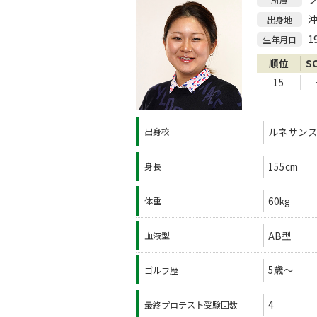
出身地
1
生年月日
順位
S
15
ルネサン
出身校
155cm
身長
60kg
体重
AB型
血液型
5歳～
ゴルフ歴
4
最終プロテスト受験回数