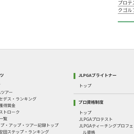
プロテ
クゴル
ツ
JLPGAブライトナー
プ
トップ
GAツアー
ルセデス・ランキング
プロ資格制度
間獲得賞金
均ストローク
トップ
録一覧
JLPGAプロテスト
ップ・アップ・ツアー記録トップ
JLPGAティーチングプロフ
治安田ステップ・ランキング
ル資格