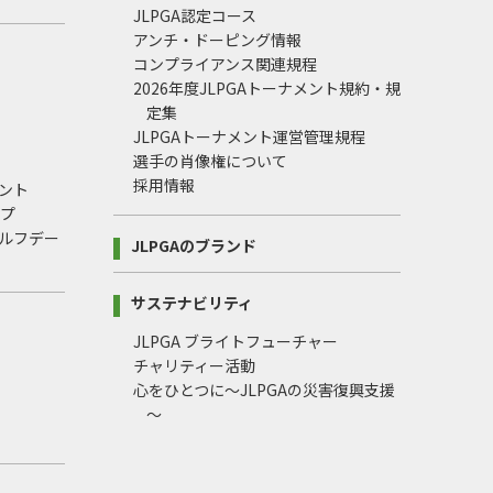
JLPGA認定コース
アンチ・ドーピング情報
コンプライアンス関連規程
2026年度JLPGAトーナメント規約・規
定集
JLPGAトーナメント運営管理規程
選手の肖像権について
採用情報
ント
ップ
ルフデー
JLPGAのブランド
サステナビリティ
JLPGA ブライトフューチャー
チャリティー活動
心をひとつに～JLPGAの災害復興支援
～