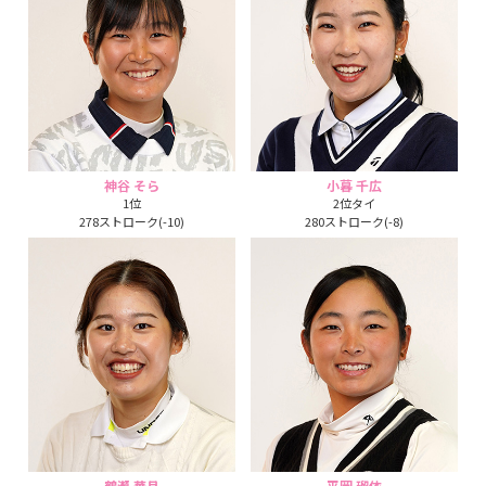
神谷 そら
小暮 千広
1位
2位タイ
278ストローク(-10)
280ストローク(-8)
鶴瀬 華月
平岡 瑠依