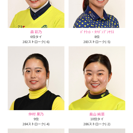
森 彩乃
ﾊﾟﾅﾗｯﾄ・ﾀﾅﾎﾟﾝﾌﾞﾝﾔﾗｽ
6位タイ
8位
282ストローク(-6)
283ストローク(-5)
仲村 果乃
奥山 純菜
9位
10位タイ
284ストローク(-4)
286ストローク(-2)