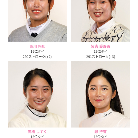
荒川 怜郁
皆吉 愛寿香
16位タイ
18位タイ
290ストローク(+2)
291ストローク(+3)
高橋 しずく
鄭 持有
18位タイ
18位タイ