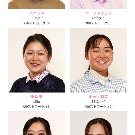
パク ジヘ
ウー チャイェン
13位タイ
13位タイ
288ストローク(0)
288ストローク(0)
千葉 華
池ヶ谷 瑠菜
15位
16位タイ
289ストローク(+1)
290ストローク(+2)