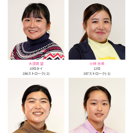
大須賀 望
小林 光希
10位タイ
12位
286ストローク(-2)
287ストローク(-1)