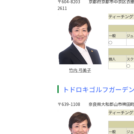
〒604-8203
京都府京都市中京区衣棚通
2611
ティーチング
一般
ジュ
○
個人
スク
○
竹内 弓美子
トドロキゴルフガーデ
〒639-1108
奈良県大和郡山市稗田町
ティーチング
一般
ジュ