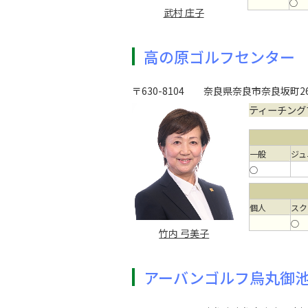
○
武村 庄子
高の原ゴルフセンター
〒630-8104
奈良県奈良市奈良坂町262
ティーチング
一般
ジュ
○
個人
スク
○
竹内 弓美子
アーバンゴルフ烏丸御