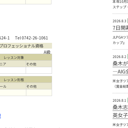
本年10月
ステップ
2026.8.3
7日開
JLPGA
4-1
Tel 0742-26-1061
カップ』（
プロフェッショナル資格
A級
2026.8.2
レッスン対象
桑木が
ニア
その他
―AI
レッスン形態
米女子ツ
ール
その他
（賞金総額
2026.8.1
桑木志
池
英女子
米女子ツ