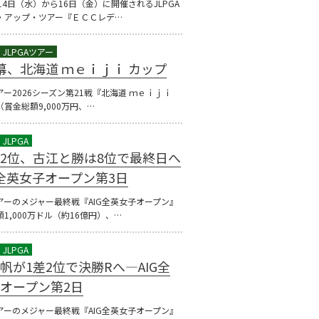
14日（水）から16日（金）に開催されるJLPGA
・アップ・ツアー『ＥＣＣレデ…
幕、北海道 ｍｅｉｊｉ カップ
ツアー2026シーズン第21戦『北海道 ｍｅｉｊｉ
賞金総額9,000万円、…
2位、古江と勝は8位で最終日へ
G全英女子オープン第3日
アーのメジャー最終戦『AIG全英女子オープン』
1,000万ドル（約16億円）、…
帆が1差2位で決勝Rへ―AIG全
オープン第2日
アーのメジャー最終戦『AIG全英女子オープン』