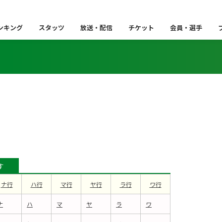
ンキング
スタッツ
放送・配信
チケット
会員・選手
す
ナ行
ハ行
マ行
ヤ行
ラ行
ワ行
ナ
ハ
マ
ヤ
ラ
ワ