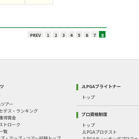
PREV
1
2
3
4
5
6
7
8
ツ
JLPGAブライトナー
プ
トップ
GAツアー
ルセデス・ランキング
プロ資格制度
間獲得賞金
均ストローク
トップ
録一覧
JLPGAプロテスト
ップ・アップ・ツアー記録トップ
JLPGAティーチングプロフ