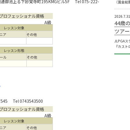
御池上る下妙覚寺町195KMGビル5F
Tel 075-222-
（賞金総額
プロフェッショナル資格
2026.7.3
A級
44歳
レッスン対象
ツアー
ニア
その他
JLPGA
『カスト
レッスン形態
ール
その他
ン
545
Tel 0743543500
プロフェッショナル資格
A級
レッスン対象
ニア
その他