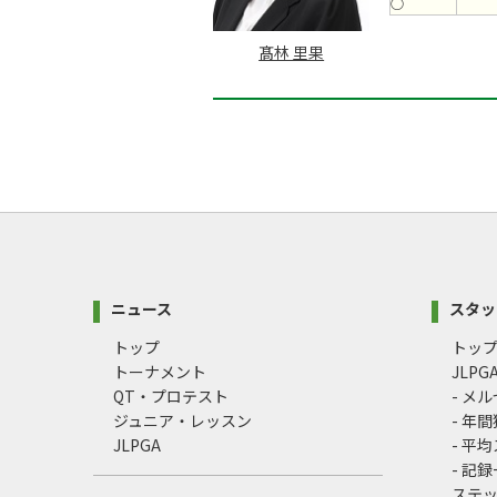
○
髙林 里果
ニュース
スタッ
トップ
トッ
トーナメント
JLP
QT・プロテスト
- メ
ジュニア・レッスン
- 年
JLPGA
- 平
- 記
ステ