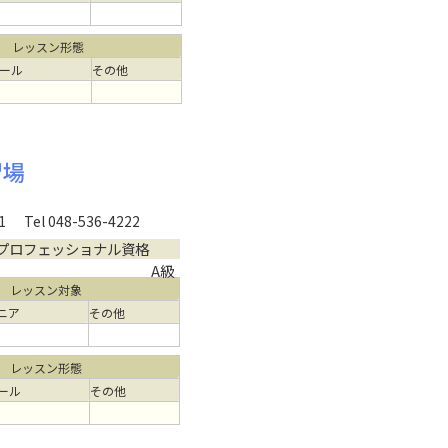
レッスン形態
ール
その他
習場
1
Tel 048-536-4222
プロフェッショナル資格
A級
レッスン対象
ニア
その他
レッスン形態
ール
その他