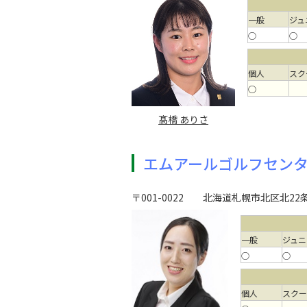
一般
ジュ
○
○
個人
スク
○
髙橋 ありさ
エムアールゴルフセン
〒001-0022
北海道札幌市北区北22条
一般
ジュニ
○
○
個人
スク