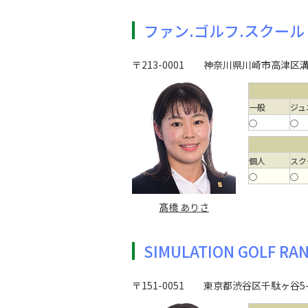
ファン.ゴルフ.スクール
〒213-0001
神奈川県川崎市高津区溝口
一般
ジュ
○
○
個人
スク
○
○
髙橋 ありさ
SIMULATION GOLF RA
〒151-0051
東京都渋谷区千駄ヶ谷5-16-11