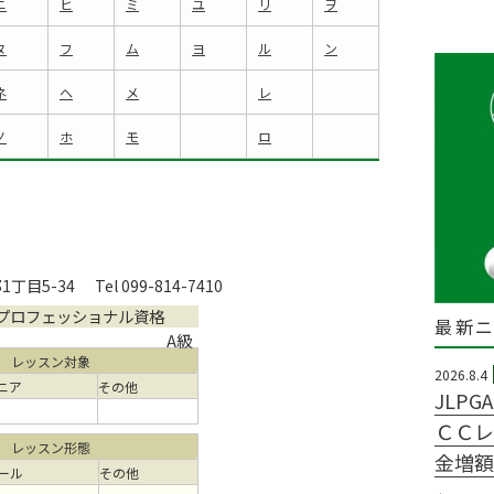
ニ
ヒ
ミ
ユ
リ
ヲ
ヌ
フ
ム
ヨ
ル
ン
ネ
ヘ
メ
レ
ノ
ホ
モ
ロ
丁目5-34
Tel 099-814-7410
プロフェッショナル資格
最新
A級
レッスン対象
2026.8.4
ニア
その他
JLP
ＣＣレ
レッスン形態
金増額
ール
その他