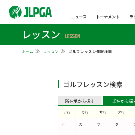
ニュース
トーナメント
ラ
レッスン
LESSON
ホーム
レッスン
ゴルフレッスン情報検索
ゴルフレッスン検索
所在地から探す
氏名から探
ア行
カ行
サ行
タ行
ア
カ
サ
タ