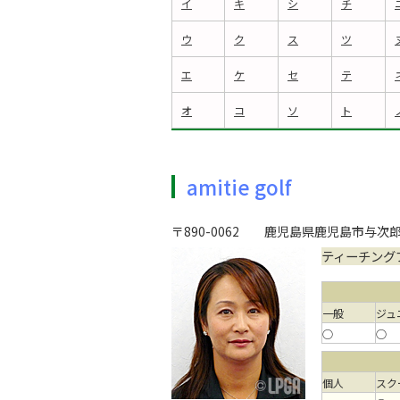
イ
キ
シ
チ
ウ
ク
ス
ツ
エ
ケ
セ
テ
オ
コ
ソ
ト
amitie golf
〒890-0062
鹿児島県鹿児島市与次郎1
ティーチング
一般
ジュ
○
○
個人
スク