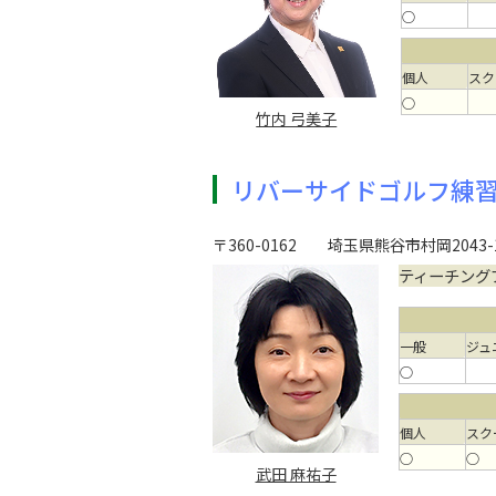
○
個人
スク
○
竹内 弓美子
リバーサイドゴルフ練
〒360-0162
埼玉県熊谷市村岡2043-
ティーチング
一般
ジュ
○
個人
スク
○
○
武田 麻祐子