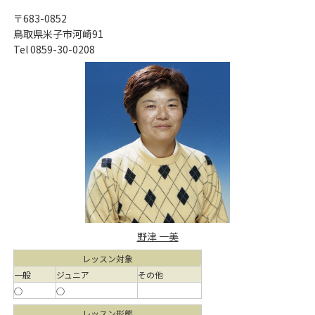
〒683-0852
鳥取県米子市河崎91
Tel 0859-30-0208
野津 一美
レッスン対象
一般
ジュニア
その他
○
○
レッスン形態