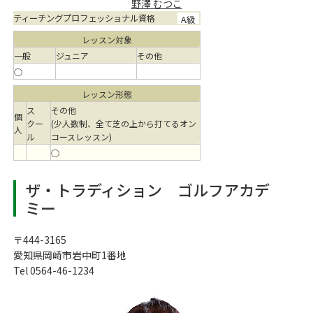
野澤 むつこ
ティーチングプロフェッショナル資格
A級
レッスン対象
一般
ジュニア
その他
○
レッスン形態
ス
その他
個
クー
(少人数制、全て芝の上から打てるオン
人
ル
コースレッスン)
○
ザ・トラディション ゴルフアカデ
ミー
〒444-3165
愛知県岡崎市岩中町1番地
Tel 0564-46-1234