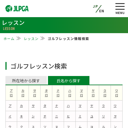
JP
EN
レッスン
LESSON
ホーム
レッスン
ゴルフレッスン情報検索
ゴルフレッスン検索
所在地から探す
氏名から探す
ア
カ
サ
タ
ナ
ハ
マ
ヤ
ラ
ワ
行
行
行
行
行
行
行
行
行
行
ア
カ
サ
タ
ナ
ハ
マ
ヤ
ラ
ワ
イ
キ
シ
チ
ニ
ヒ
ミ
ユ
リ
ヲ
ウ
ク
ス
ツ
ヌ
フ
ム
ヨ
ル
ン