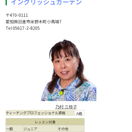
イングリッシュガーデン
〒470-0111
愛知県日進市米野木町小馬場7
Tel 05617-2-8205
乃村 三枝子
ティーチングプロフェッショナル資格
A級
レッスン対象
一般
ジュニア
その他