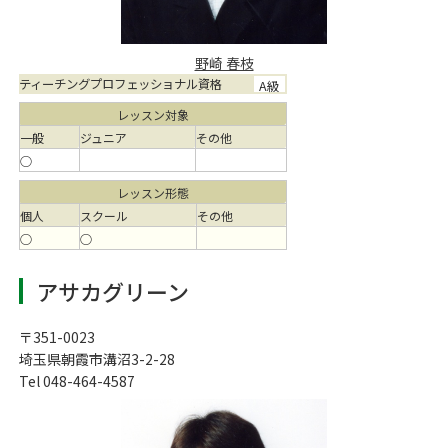
野崎 春枝
ティーチングプロフェッショナル資格
A級
レッスン対象
一般
ジュニア
その他
○
レッスン形態
個人
スクール
その他
○
○
アサカグリーン
〒351-0023
埼玉県朝霞市溝沼3-2-28
Tel 048-464-4587