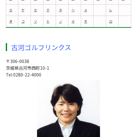
エ
ケ
セ
テ
ネ
ヘ
メ
レ
オ
コ
ソ
ト
ノ
ホ
モ
ロ
古河ゴルフリンクス
〒306-0038
茨城県古河市西町10-1
Tel 0280-22-4000