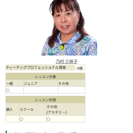
乃村 三枝子
ティーチングプロフェッショナル資格
A級
レッスン対象
一般
ジュニア
その他
○
レッスン形態
その他
個人
スクール
(アカデミ－)
○
○