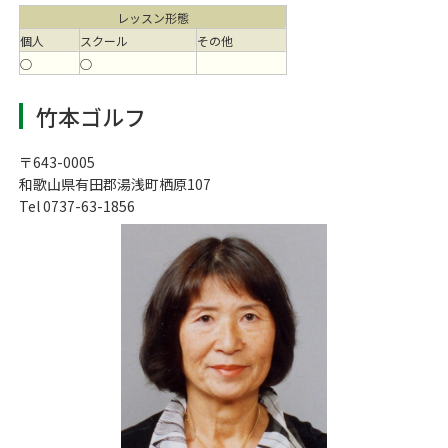
レッスン形態
個人
スクール
その他
○
○
竹本ゴルフ
〒643-0005
和歌山県有田郡湯浅町栖原107
Tel 0737-63-1856