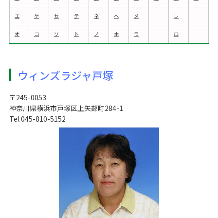
エ
ケ
セ
テ
ネ
ヘ
メ
レ
オ
コ
ソ
ト
ノ
ホ
モ
ロ
ウィンズラジャ戸塚
〒245-0053
神奈川県横浜市戸塚区上矢部町284-1
Tel 045-810-5152