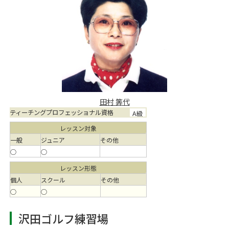
田村 筭代
ティーチングプロフェッショナル資格
A級
レッスン対象
一般
ジュニア
その他
○
○
レッスン形態
個人
スクール
その他
○
○
沢田ゴルフ練習場