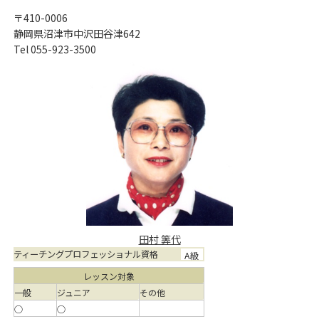
〒410-0006
静岡県沼津市中沢田谷津642
Tel 055-923-3500
田村 筭代
ティーチングプロフェッショナル資格
A級
レッスン対象
一般
ジュニア
その他
○
○