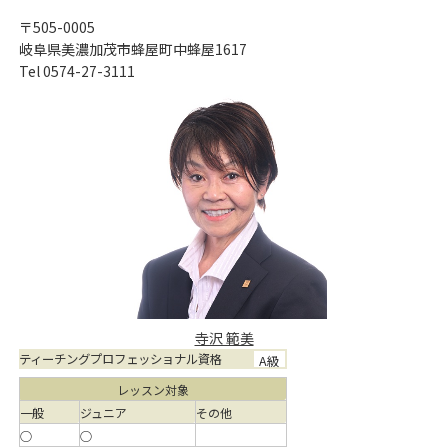
〒505-0005
岐阜県美濃加茂市蜂屋町中蜂屋1617
Tel 0574-27-3111
寺沢 範美
ティーチングプロフェッショナル資格
A級
レッスン対象
一般
ジュニア
その他
○
○