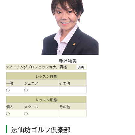
寺沢 範美
ティーチングプロフェッショナル資格
A級
レッスン対象
一般
ジュニア
その他
○
○
レッスン形態
個人
スクール
その他
○
○
法仙坊ゴルフ倶楽部