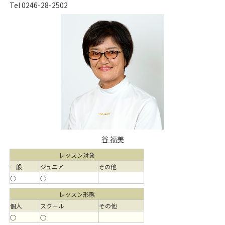
Tel 0246-28-2502
谷 福美
レッスン対象
一般
ジュニア
その他
○
○
レッスン形態
個人
スクール
その他
○
○