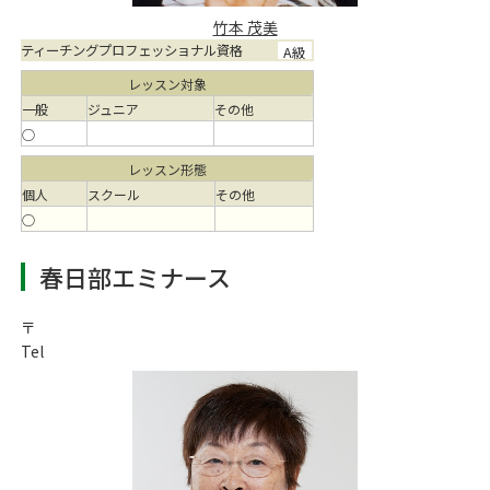
竹本 茂美
ティーチングプロフェッショナル資格
A級
レッスン対象
一般
ジュニア
その他
○
レッスン形態
個人
スクール
その他
○
春日部エミナース
〒
Tel