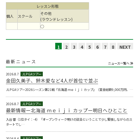
レッスン形態
その他
個人
スクール
(ラウンドレッスン)
○
1
2
3
4
5
6
7
8
NEXT
最新ニュース
ニュース一覧へ
2026.8.7
金田久美子、鈴木愛など4人が首位で並ぶ
JLPGAツアー2026シーズン第21戦『北海道 ｍｅｉｊｉ カップ』（賞金総額9,000万円、…
2026.8.7
最新情報ー北海道 ｍｅｉｊｉ カップー明日へひとこと
入谷 響（1位タイ：-4）「オープンウィーク明けの試合ということで少し緊張しながらのス
タートでし…
2026.8.6