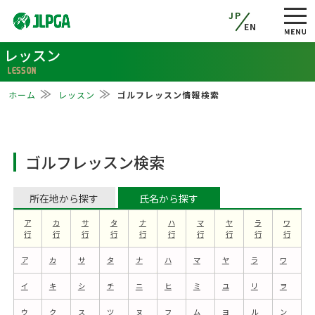
JP
EN
レッスン
LESSON
ホーム
レッスン
ゴルフレッスン情報検索
ゴルフレッスン検索
所在地から探す
氏名から探す
ア
カ
サ
タ
ナ
ハ
マ
ヤ
ラ
ワ
行
行
行
行
行
行
行
行
行
行
ア
カ
サ
タ
ナ
ハ
マ
ヤ
ラ
ワ
イ
キ
シ
チ
ニ
ヒ
ミ
ユ
リ
ヲ
ウ
ク
ス
ツ
ヌ
フ
ム
ヨ
ル
ン