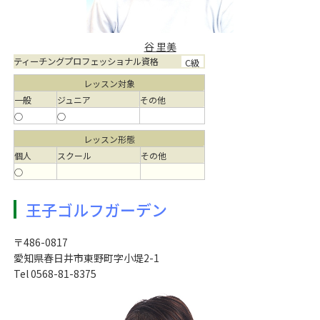
谷 里美
ティーチングプロフェッショナル資格
C級
レッスン対象
一般
ジュニア
その他
○
○
レッスン形態
個人
スクール
その他
○
王子ゴルフガーデン
〒486-0817
愛知県春日井市東野町字小堤2-1
Tel 0568-81-8375