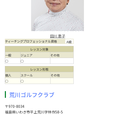
田川 恵子
ティーチングプロフェッショナル資格
A級
レッスン対象
一般
ジュニア
その他
○
○
レッスン形態
個人
スクール
その他
○
○
荒川ゴルフクラブ
〒970-8034
福島県いわき市平上荒川字林作58-5