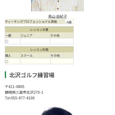
鳥山 由紀子
ティーチングプロフェッショナル資格
A級
レッスン対象
一般
ジュニア
その他
○
レッスン形態
個人
スクール
その他
○
北沢ゴルフ練習場
〒411-0805
静岡県三島市北沢270-1
Tel 055-977-4100