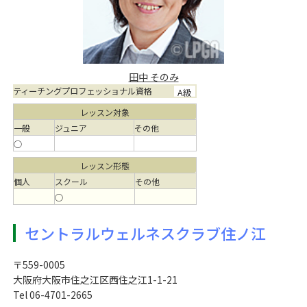
田中 そのみ
ティーチングプロフェッショナル資格
A級
レッスン対象
一般
ジュニア
その他
○
レッスン形態
個人
スクール
その他
○
セントラルウェルネスクラブ住ノ江
〒559-0005
大阪府大阪市住之江区西住之江1-1-21
Tel 06-4701-2665