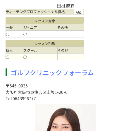
田村 麻衣
ティーチングプロフェッショナル資格
A級
レッスン対象
一般
ジュニア
その他
○
○
レッスン形態
個人
スクール
その他
○
○
ゴルフクリニックフォーラム
〒546-0035
大阪府大阪市東住吉区山坂1-20-6
Tel 0643996777