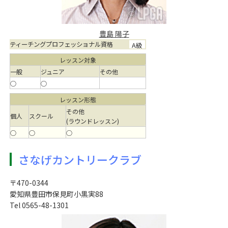
豊島 陽子
ティーチングプロフェッショナル資格
A級
レッスン対象
一般
ジュニア
その他
○
○
レッスン形態
その他
個人
スクール
(ラウンドレッスン)
○
○
○
さなげカントリークラブ
〒470-0344
愛知県豊田市保見町小黒実88
Tel 0565-48-1301