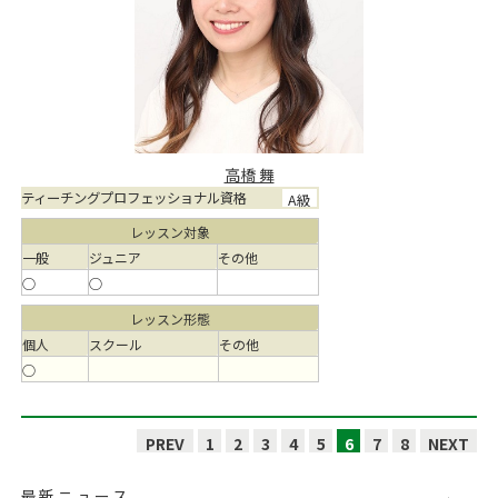
高橋 舞
ティーチングプロフェッショナル資格
A級
レッスン対象
一般
ジュニア
その他
○
○
レッスン形態
個人
スクール
その他
○
PREV
1
2
3
4
5
6
7
8
NEXT
最新ニュース