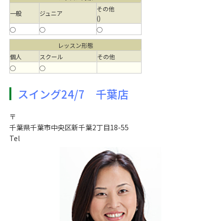
その他
一般
ジュニア
()
○
○
○
レッスン形態
個人
スクール
その他
○
○
スイング24/7 千葉店
〒
千葉県千葉市中央区新千葉2丁目18-55
Tel