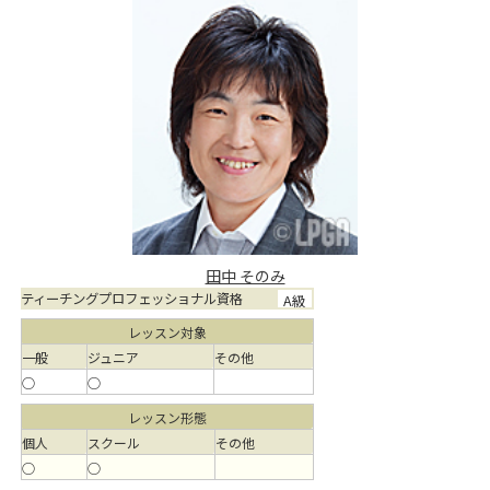
田中 そのみ
ティーチングプロフェッショナル資格
A級
レッスン対象
一般
ジュニア
その他
○
○
レッスン形態
個人
スクール
その他
○
○