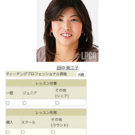
田中 美江子
ティーチングプロフェッショナル資格
A級
レッスン対象
その他
一般
ジュニア
(シニア)
○
○
○
レッスン形態
その他
個人
スクール
(ラウンド)
○
○
○