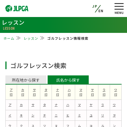
JP
EN
レッスン
LESSON
ホーム
レッスン
ゴルフレッスン情報検索
ゴルフレッスン検索
所在地から探す
氏名から探す
ア
カ
サ
タ
ナ
ハ
マ
ヤ
ラ
ワ
行
行
行
行
行
行
行
行
行
行
ア
カ
サ
タ
ナ
ハ
マ
ヤ
ラ
ワ
イ
キ
シ
チ
ニ
ヒ
ミ
ユ
リ
ヲ
ウ
ク
ス
ツ
ヌ
フ
ム
ヨ
ル
ン