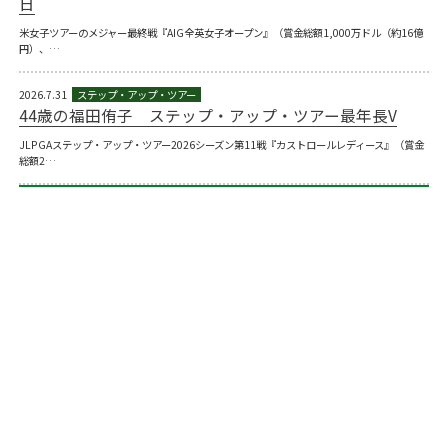
日
米女子ツアーのメジャー最終戦『AIG全英女子オープン』（賞金総額1,000万ドル（約16億
円）、…
2026.7.31
44歳の福田侑子 ステップ・アップ・ツアー最年長V
JLPGAステップ・アップ・ツアー2026シーズン第11戦『カストロールレディース』（賞金
総額2…