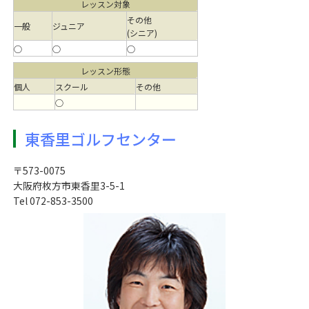
レッスン対象
その他
一般
ジュニア
(シニア)
○
○
○
レッスン形態
個人
スクール
その他
○
東香里ゴルフセンター
〒573-0075
大阪府枚方市東香里3-5-1
Tel 072-853-3500