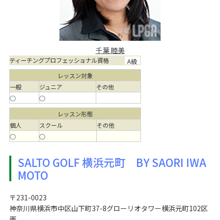
千葉 睦美
ティーチングプロフェッショナル資格
A級
レッスン対象
一般
ジュニア
その他
○
○
レッスン形態
個人
スクール
その他
○
○
SALTO GOLF 横浜元町 BY SAORI IWA
MOTO
〒231-0023
神奈川県横浜市中区山下町37-8グローリオタワー横浜元町102区
画