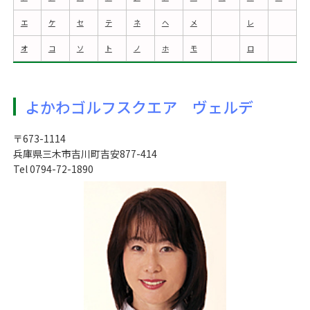
エ
ケ
セ
テ
ネ
ヘ
メ
レ
オ
コ
ソ
ト
ノ
ホ
モ
ロ
よかわゴルフスクエア ヴェルデ
〒673-1114
兵庫県三木市吉川町吉安877-414
Tel 0794-72-1890