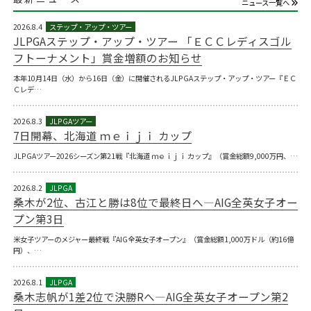
ニュース一覧へ
2026.8.4
JLPGAステップ・アップ・ツアー 「ＥＣＣレディスゴル
フトーナメント」賞金増額のお知らせ
本年10月14日（水）から16日（金）に開催されるJLPGAステップ・アップ・ツアー『ＥＣ
Ｃレデ…
2026.8.3
7日開幕、北海道 ｍｅｉｊｉ カップ
JLPGAツアー2026シーズン第21戦『北海道 ｍｅｉｊｉ カップ』（賞金総額9,000万円、…
2026.8.2
桑木が2位、古江と勝は8位で最終日へ―AIG全英女子オー
プン第3日
米女子ツアーのメジャー最終戦『AIG全英女子オープン』（賞金総額1,000万ドル（約16億
円）、…
2026.8.1
桑木志帆が1差2位で決勝Rへ―AIG全英女子オープン第2