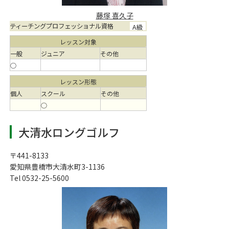
藤塚 喜久子
ティーチングプロフェッショナル資格
A級
レッスン対象
一般
ジュニア
その他
○
レッスン形態
個人
スクール
その他
○
大清水ロングゴルフ
〒441-8133
愛知県豊橋市大清水町3-1136
Tel 0532-25-5600