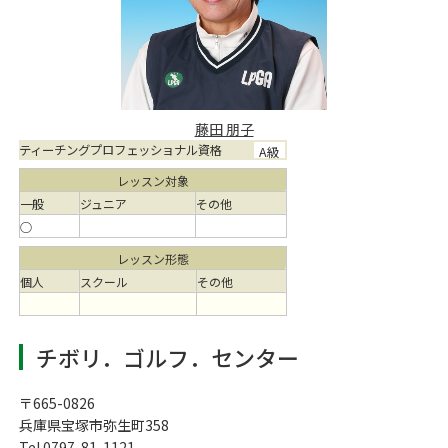
藤田 朋子
ティーチングプロフェッショナル資格
A級
レッスン対象
一般
ジュニア
その他
○
レッスン形態
個人
スクール
その他
チボリ．ゴルフ．センター
〒665-0826
兵庫県宝塚市弥生町358
Tel 0797-81-1121