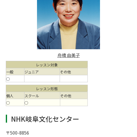
舟橋 由美子
レッスン対象
一般
ジュニア
その他
○
レッスン形態
個人
スクール
その他
○
○
NHK岐阜文化センター
〒500-8856