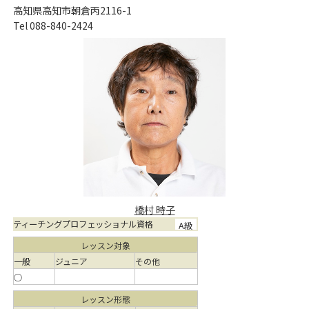
高知県高知市朝倉丙2116-1
Tel 088-840-2424
橋村 時子
ティーチングプロフェッショナル資格
A級
レッスン対象
一般
ジュニア
その他
○
レッスン形態