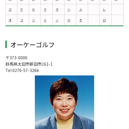
エ
ケ
セ
テ
ネ
ヘ
メ
レ
オ
コ
ソ
ト
ノ
ホ
モ
ロ
オーケーゴルフ
〒373-0000
群馬県太田市新田市161-1
Tel 0276-57-3266