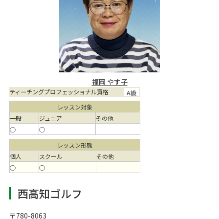
福岡 やす子
ティーチングプロフェッショナル資格
A級
レッスン対象
一般
ジュニア
その他
○
○
レッスン形態
個人
スクール
その他
○
○
西高知ゴルフ
〒780-8063