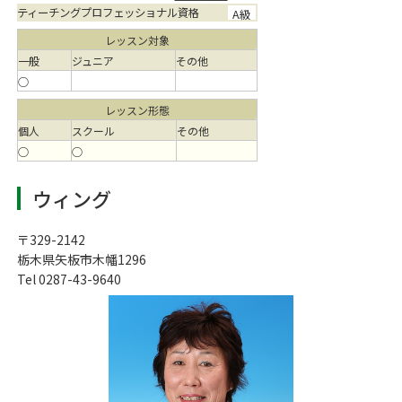
ティーチングプロフェッショナル資格
A級
レッスン対象
一般
ジュニア
その他
○
レッスン形態
個人
スクール
その他
○
○
ウィング
〒329-2142
栃木県矢板市木幡1296
Tel 0287-43-9640