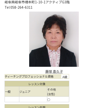
岐阜県岐阜市橋本町1-10-1アクティブG3階
Tel 058-264-6311
藤塚 喜久子
ティーチングプロフェッショナル資格
A級
レッスン対象
その他
一般
ジュニア
(女性)
○
レッスン形態