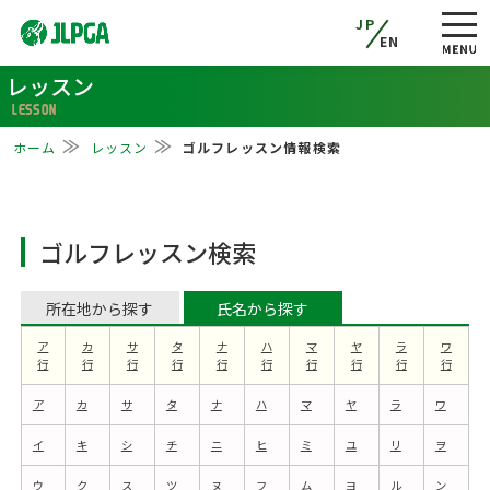
JP
EN
レッスン
LESSON
ホーム
レッスン
ゴルフレッスン情報検索
ゴルフレッスン検索
所在地から探す
氏名から探す
ア
カ
サ
タ
ナ
ハ
マ
ヤ
ラ
ワ
行
行
行
行
行
行
行
行
行
行
ア
カ
サ
タ
ナ
ハ
マ
ヤ
ラ
ワ
イ
キ
シ
チ
ニ
ヒ
ミ
ユ
リ
ヲ
ウ
ク
ス
ツ
ヌ
フ
ム
ヨ
ル
ン