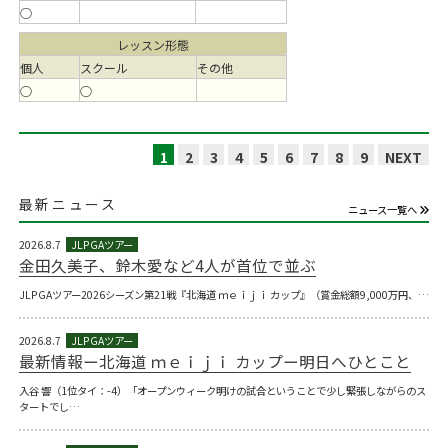
○
レッスン形態
個人
スクール
その他
○
○
1
2
3
4
5
6
7
8
9
NEXT
最新ニュース
ニュース一覧へ
2026.8.7
金田久美子、鈴木愛など4人が首位で並ぶ
JLPGAツアー2026シーズン第21戦『北海道 ｍｅｉｊｉ カップ』（賞金総額9,000万円、…
2026.8.7
最新情報ー北海道 ｍｅｉｊｉ カップー明日へひとこと
入谷 響（1位タイ：-4）「オープンウィーク明けの試合ということで少し緊張しながらのス
タートでし…