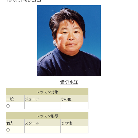
堀切 水江
レッスン対象
一般
ジュニア
その他
○
レッスン形態
個人
スクール
その他
○