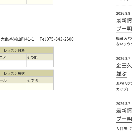
2026.8.8
最新情
プー明
蛭田 み
大亀谷岩山町41-1
Tel 075-643-2500
ないラウ
レッスン対象
ニア
その他
2026.8.7
金田久
並ぶ
レッスン形態
ール
その他
JLPGA
カップ』（
2026.8.7
最新情
プー明
入谷 響