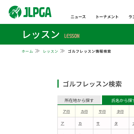
ニュース
トーナメント
ラ
レッスン
LESSON
ホーム
レッスン
ゴルフレッスン情報検索
ゴルフレッスン検索
所在地から探す
氏名から探
ア行
カ行
サ行
タ行
ア
カ
サ
タ