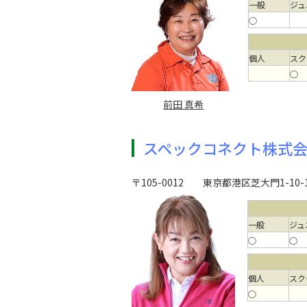
一般
ジュ
○
個人
スク
○
前田 真希
スペックコネクト株式
〒105-0012
東京都港区芝大門1-10-
一般
ジュ
○
○
個人
スク
○