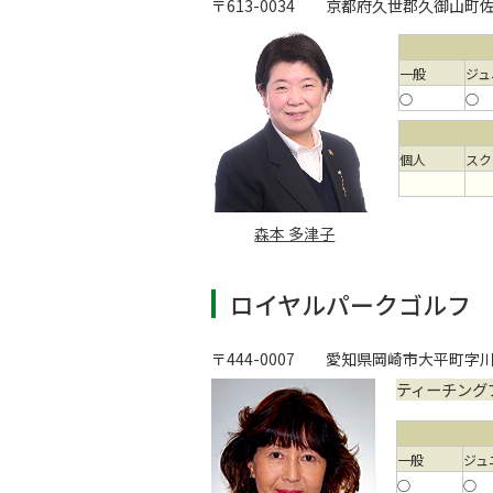
〒613-0034
京都府久世郡久御山町佐山
一般
ジュ
○
○
個人
スク
森本 多津子
ロイヤルパークゴルフ
〒444-0007
愛知県岡崎市大平町字川田
ティーチング
一般
ジュ
○
○