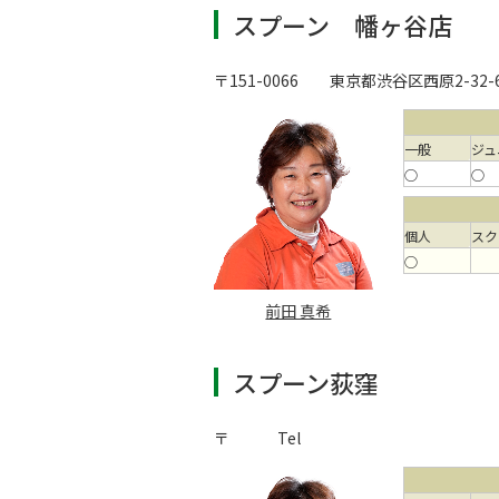
スプーン 幡ヶ谷店
〒151-0066
東京都渋谷区西原2-32-
一般
ジュ
○
○
個人
スク
○
前田 真希
スプーン荻窪
〒
Tel