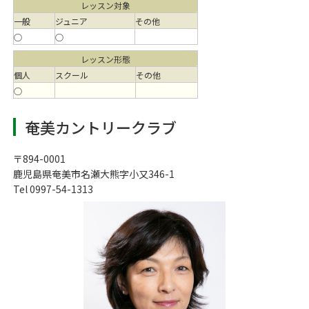
レッスン対象
一般
ジュニア
その他
○
○
レッスン形態
個人
スクール
その他
○
奄美カントリークラブ
〒894-0001
鹿児島県奄美市名瀬大熊字小又346-1
Tel 0997-54-1313