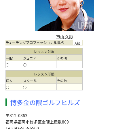
市山 久詠
ティーチングプロフェッショナル資格
A級
レッスン対象
一般
ジュニア
その他
○
○
レッスン形態
個人
スクール
その他
○
○
博多金の隈ゴルフヒルズ
〒812-0863
福岡県福岡市博多区金隈上屋敷809
Tel 092-503-6500