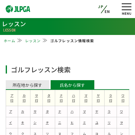
JP
EN
レッスン
LESSON
ホーム
レッスン
ゴルフレッスン情報検索
ゴルフレッスン検索
所在地から探す
氏名から探す
ア
カ
サ
タ
ナ
ハ
マ
ヤ
ラ
ワ
行
行
行
行
行
行
行
行
行
行
ア
カ
サ
タ
ナ
ハ
マ
ヤ
ラ
ワ
イ
キ
シ
チ
ニ
ヒ
ミ
ユ
リ
ヲ
ウ
ク
ス
ツ
ヌ
フ
ム
ヨ
ル
ン