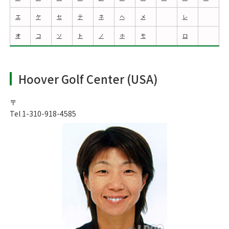
エ
ケ
セ
テ
ネ
ヘ
メ
レ
オ
コ
ソ
ト
ノ
ホ
モ
ロ
Hoover Golf Center (USA)
〒
Tel 1-310-918-4585