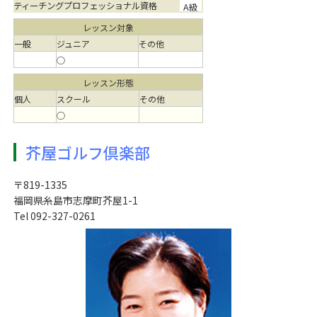
ティーチングプロフェッショナル資格
A級
レッスン対象
一般
ジュニア
その他
○
レッスン形態
個人
スクール
その他
○
芥屋ゴルフ倶楽部
〒819-1335
福岡県糸島市志摩町芥屋1-1
Tel 092-327-0261