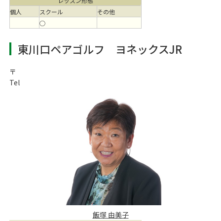
レッスン形態
個人
スクール
その他
○
東川口ペアゴルフ ヨネックスJR
〒
Tel
飯塚 由美子