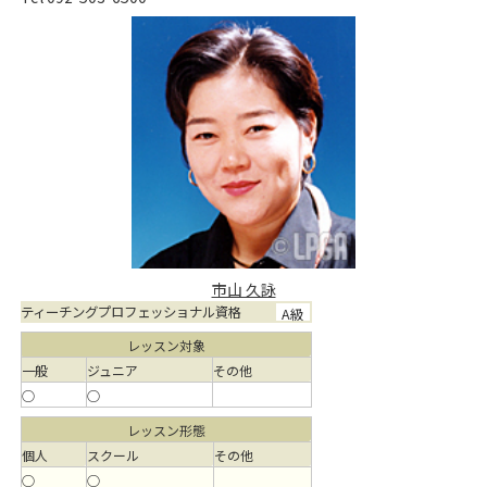
市山 久詠
ティーチングプロフェッショナル資格
A級
レッスン対象
一般
ジュニア
その他
○
○
レッスン形態
個人
スクール
その他
○
○