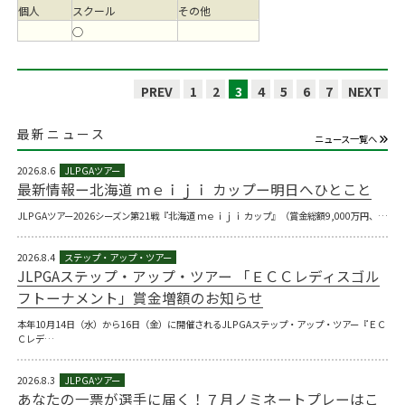
個人
スクール
その他
○
PREV
1
2
3
4
5
6
7
NEXT
最新ニュース
ニュース一覧へ
2026.8.6
最新情報ー北海道 ｍｅｉｊｉ カップー明日へひとこと
JLPGAツアー2026シーズン第21戦『北海道 ｍｅｉｊｉ カップ』（賞金総額9,000万円、…
2026.8.4
JLPGAステップ・アップ・ツアー 「ＥＣＣレディスゴル
フトーナメント」賞金増額のお知らせ
本年10月14日（水）から16日（金）に開催されるJLPGAステップ・アップ・ツアー『ＥＣ
Ｃレデ…
2026.8.3
あなたの一票が選手に届く！７月ノミネートプレーはこ