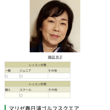
磯田 京子
レッスン対象
一般
ジュニア
その他
○
○
レッスン形態
個人
スクール
その他
○
マリゼ春日浦ゴルフスクエア