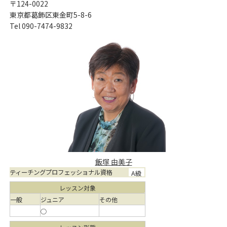
〒124-0022
東京都葛飾区東金町5-8-6
Tel 090-7474-9832
飯塚 由美子
ティーチングプロフェッショナル資格
A級
レッスン対象
一般
ジュニア
その他
○