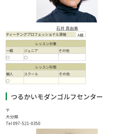
石井 真由美
ティーチングプロフェッショナル資格
A級
レッスン対象
一般
ジュニア
その他
○
○
レッスン形態
個人
スクール
その他
○
つるかいモダンゴルフセンター
〒
大分県
Tel 097-521-0350