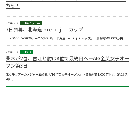
ちら！
2026.8.3
7日開幕、北海道 ｍｅｉｊｉ カップ
JLPGAツアー2026シーズン第21戦『北海道 ｍｅｉｊｉ カップ』（賞金総額9,000万円、…
2026.8.2
桑木が2位、古江と勝は8位で最終日へ―AIG全英女子オー
プン第3日
米女子ツアーのメジャー最終戦『AIG全英女子オープン』（賞金総額1,000万ドル（約16億
円）、…