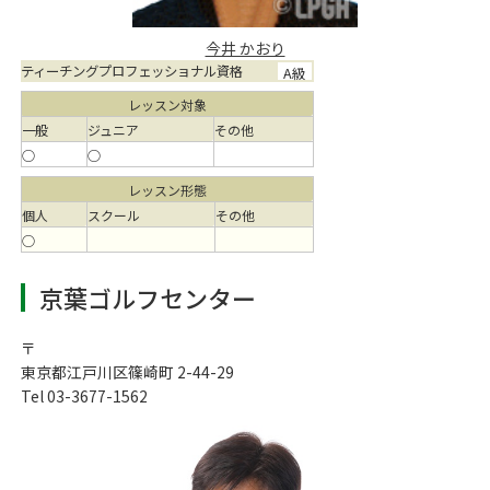
今井 かおり
ティーチングプロフェッショナル資格
A級
レッスン対象
一般
ジュニア
その他
○
○
レッスン形態
個人
スクール
その他
○
京葉ゴルフセンター
〒
東京都江戸川区篠崎町 2-44-29
Tel 03-3677-1562