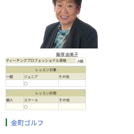
飯塚 由美子
ティーチングプロフェッショナル資格
A級
レッスン対象
一般
ジュニア
その他
○
レッスン形態
個人
スクール
その他
○
金町ゴルフ