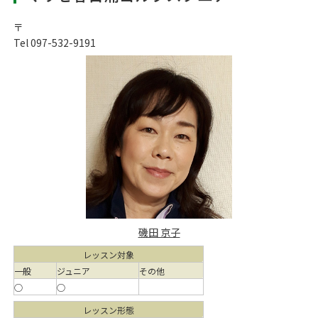
〒
Tel 097-532-9191
磯田 京子
レッスン対象
一般
ジュニア
その他
○
○
レッスン形態