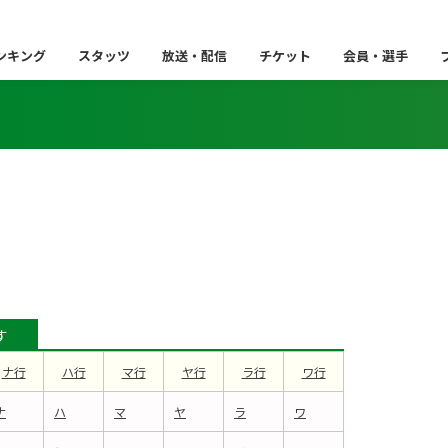
ンキング
スタッツ
放送・配信
チケット
会員・選手
す
ナ行
ハ行
マ行
ヤ行
ラ行
ワ行
ナ
ハ
マ
ヤ
ラ
ワ