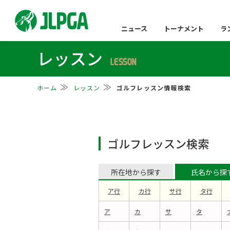
ニュース
トーナメント
ラ
レッスン
LESSON
ホーム
レッスン
ゴルフレッスン情報検索
ゴルフレッスン検索
所在地から探す
氏名から探
ア行
カ行
サ行
タ行
ア
カ
サ
タ