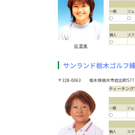
一般
ジュ
○
○
個人
スク
○
谷 里美
サンランド栃木ゴルフ
〒328-0063
栃木県栃木市岩出町577
ティーチング
一般
ジュ
○
個人
スク