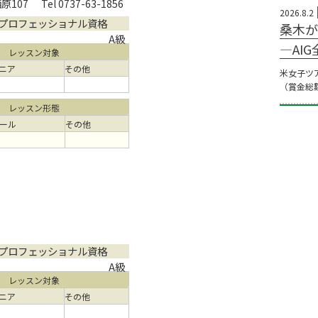
原107
Tel 0737-63-1856
2026.8.2
プロフェッショナル資格
桑木が
A級
―AI
レッスン対象
ニア
その他
米女子ツ
（賞金総額
レッスン形態
ール
その他
プロフェッショナル資格
A級
レッスン対象
ニア
その他