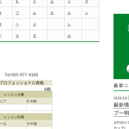
ニ
ヒ
ミ
ユ
リ
ヲ
ヌ
フ
ム
ヨ
ル
ン
ネ
ヘ
メ
レ
ノ
ホ
モ
ロ
Tel 055-977-4100
プロフェッショナル資格
最新
A級
レッスン対象
2026.8.6
ニア
その他
最新情
プー明
レッスン形態
JLPGA
ール
その他
カップ』（