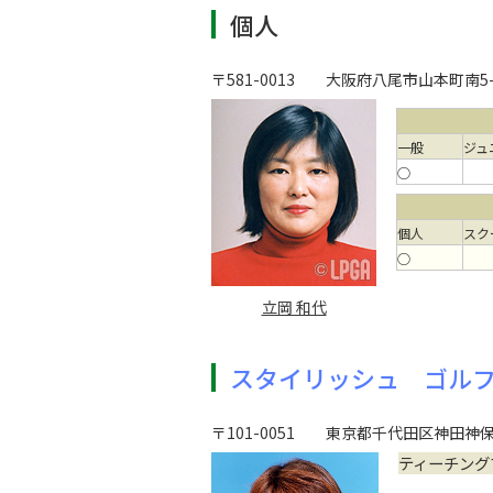
個人
〒581-0013
大阪府八尾市山本町南5-1
一般
ジュ
○
個人
スク
○
立岡 和代
スタイリッシュ ゴル
〒101-0051
東京都千代田区神田神保町
ティーチング