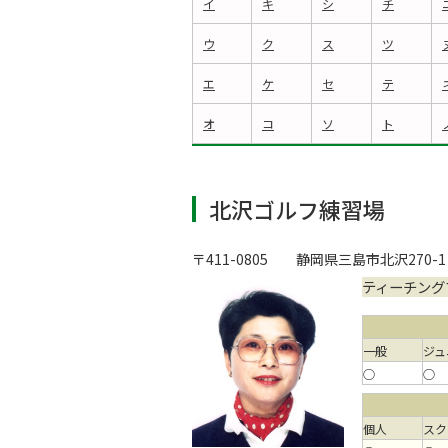
イ
キ
シ
チ
ウ
ク
ス
ツ
エ
ケ
セ
テ
オ
コ
ソ
ト
北沢ゴルフ練習場
〒411-0805
静岡県三島市北沢270-1
ティーチング
一般
ジュ
○
○
個人
スク