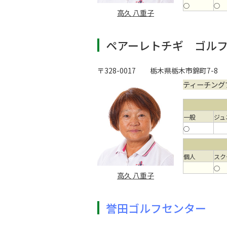
○
○
高久 八重子
ペアーレトチギ ゴル
〒328-0017
栃木県栃木市錦町7-8
ティーチング
一般
ジュ
○
個人
スク
○
高久 八重子
誉田ゴルフセンター