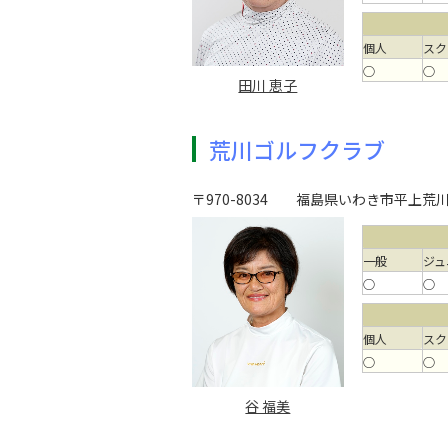
個人
スク
○
○
田川 恵子
荒川ゴルフクラブ
〒970-8034
福島県いわき市平上荒川字
一般
ジュ
○
○
個人
スク
○
○
谷 福美