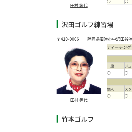
○
○
田村 筭代
沢田ゴルフ練習場
〒410-0006
静岡県沼津市中沢田谷津
ティーチング
一般
ジュ
○
○
個人
スク
○
○
田村 筭代
竹本ゴルフ