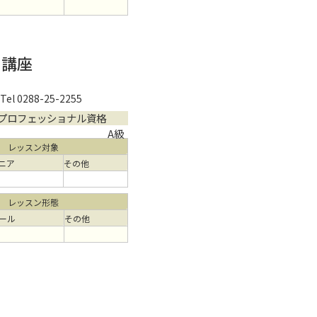
フ講座
Tel 0288-25-2255
プロフェッショナル資格
A級
レッスン対象
ニア
その他
レッスン形態
ール
その他