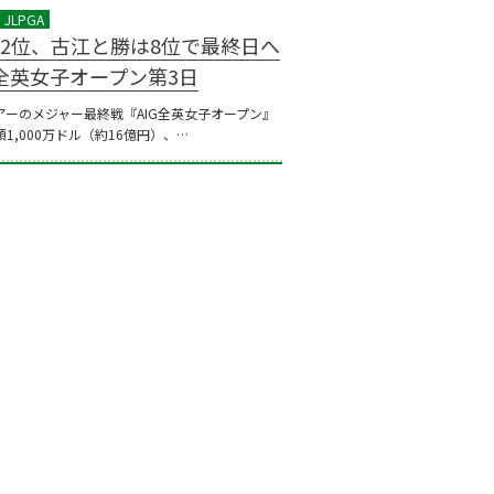
2位、古江と勝は8位で最終日へ
G全英女子オープン第3日
アーのメジャー最終戦『AIG全英女子オープン』
1,000万ドル（約16億円）、…