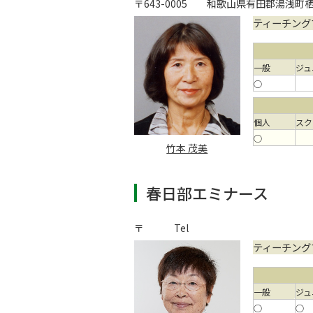
〒643-0005
和歌山県有田郡湯浅町栖
ティーチング
一般
ジュ
○
個人
スク
○
竹本 茂美
春日部エミナース
〒
Tel
ティーチング
一般
ジュ
○
○