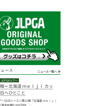
ニュース
ニュース一覧へ
報ー北海道 ｍｅｉｊｉ カッ
日へひとこと
ツアー2026シーズン第21戦『北海道 ｍｅｉｊｉ
賞金総額9,000万円、…