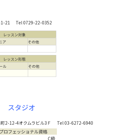
-21
Tel 0729-22-0352
レッスン対象
ニア
その他
レッスン形態
ール
その他
フ スタジオ
2-12-4オクムラビル3Ｆ
Tel 03-6272-6940
プロフェッショナル資格
C級