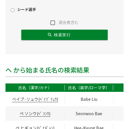
シード選手
退会者含む
search
検索実行
ヘ から始まる氏名の検索結果
氏名（漢字/カナ）
氏名（英字/ローマ字）
ベイブ･リュウ(ﾍﾞｲﾌﾞ ﾘｭｳ)
Babe Liu
ペ ソンウ(ﾍﾟ ｿﾝｳ)
Seonwoo Bae
ペ ヒギョン(ﾍﾟ ﾋｷﾞｮﾝ)
Hee-Kyung Bae