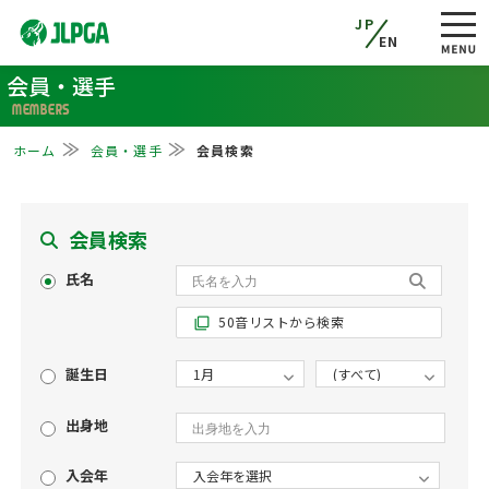
JP
EN
会員・選手
MEMBERS
ホーム
会員・選手
会員検索
会員検索
氏名
50音リストから検索
filter_none
誕生日
出身地
入会年