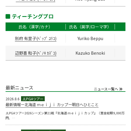
ティーチングプロ
氏名（漢字/カナ）
氏名（英字/ローマ字）
別府 有里子(ﾍﾞｯﾌﾟ ﾕﾘｺ)
Yuriko Beppu
辺野喜 和子(ﾍﾞﾉｷ ｶｽﾞｺ)
Kazuko Benoki
最新ニュース
ニュース一覧へ
2026.8.6
最新情報ー北海道 ｍｅｉｊｉ カップー明日へひとこと
JLPGAツアー2026シーズン第21戦『北海道 ｍｅｉｊｉ カップ』（賞金総額9,000万
円、…