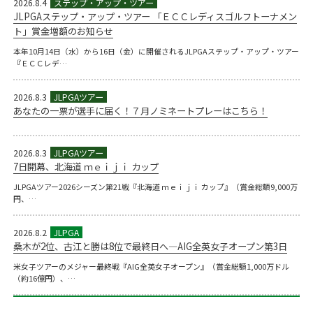
2026.8.4
JLPGAステップ・アップ・ツアー 「ＥＣＣレディスゴルフトーナメン
ト」賞金増額のお知らせ
本年10月14日（水）から16日（金）に開催されるJLPGAステップ・アップ・ツアー
『ＥＣＣレデ…
2026.8.3
あなたの一票が選手に届く！７月ノミネートプレーはこちら！
2026.8.3
7日開幕、北海道 ｍｅｉｊｉ カップ
JLPGAツアー2026シーズン第21戦『北海道 ｍｅｉｊｉ カップ』（賞金総額9,000万
円、…
2026.8.2
桑木が2位、古江と勝は8位で最終日へ―AIG全英女子オープン第3日
米女子ツアーのメジャー最終戦『AIG全英女子オープン』（賞金総額1,000万ドル
（約16億円）、…