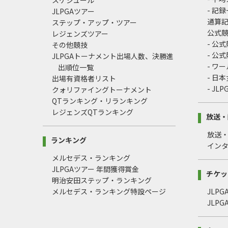
スケジュール
- 記
JLPGAツアー
通算
ステップ・アップ・ツアー
公式
レジェンズツアー
- 公
その他競技
- 公
JLPGAトーナメント出場人数、決勝進
- ワ
出順位一覧
- 日
出場有資格者リスト
- J
クォリファイングトーナメント
QTランキング・リランキング
レジェンズQTランキング
放送・
放送
ランキング
イン
メルセデス・ランキング
JLPGAツアー 年間獲得賞金
チケッ
明治安田ステップ・ランキング
メルセデス・ランキング特設ページ
JLP
JLP