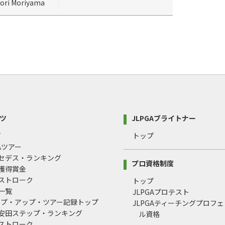
iori Moriyama
ツ
JLPGAブライトナー
プ
トップ
GAツアー
ルセデス・ランキング
プロ資格制度
間獲得賞金
均ストローク
トップ
録一覧
JLPGAプロテスト
ップ・アップ・ツアー記録トップ
JLPGAティーチングプロフ
治安田ステップ・ランキング
ル資格
均ストローク