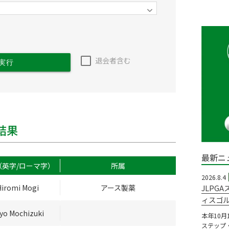
退会者含む
実行
結果
最新ニ
（英字/ローマ字）
所属
2026.8.4
Hiromi Mogi
アース製薬
JLPG
ィスゴ
yo Mochizuki
本年10月
ステップ