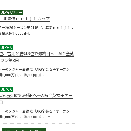
、北海道 ｍｅｉｊｉ カップ
ツアー2026シーズン第21戦『北海道 ｍｅｉｊｉ カ
金総額9,000万円、…
位、古江と勝は8位で最終日へ―AIG全英
プン第3日
アーのメジャー最終戦『AIG全英女子オープン』
1,000万ドル（約16億円）、…
が1差2位で決勝Rへ―AIG全英女子オー
日
アーのメジャー最終戦『AIG全英女子オープン』
1,000万ドル（約16億円）、…
1