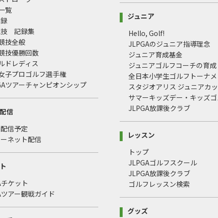
録一覧
ジュニア
記録
競技 記録集
Hello, Golf!
式競技全般
JLPGAのジュニア指導理念
式競技優勝回数
ジュニア育成基金
ールドレディス
ジュニアゴルフコーチの育成
本女子プロゴルフ選手権
全日本小学生ゴルフトーナメ
LPGAツアーチャンピオンシップ
スタジオアリス ジュニアカ
サマーキッズデー・キッズゴ
JLPGA放課後クラブ
配信
・配信予定
レッスン
ターネット配信
トップ
JLPGAゴルフスクール
ト
JLPGA放課後クラブ
GAチケット
ゴルフレッスン検索
GAツアー観戦ガイド
グッズ