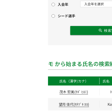
入会年
シード選手
search
検索
モ から始まる氏名の検索
氏名（漢字/カナ）
氏名
茂木 宏美(ﾓｷﾞ ﾋﾛﾐ)
望月 佳代(ﾓﾁﾂﾞｷ ｶﾖ)
Ka