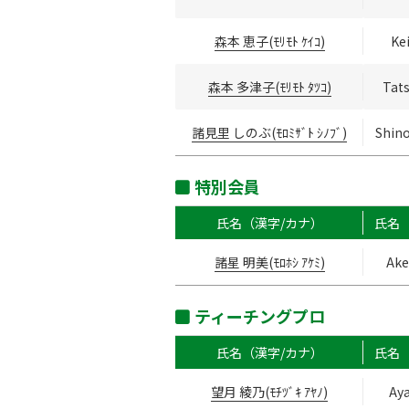
森本 恵子(ﾓﾘﾓﾄ ｹｲｺ)
Ke
森本 多津子(ﾓﾘﾓﾄ ﾀﾂｺ)
Tat
諸見里 しのぶ(ﾓﾛﾐｻﾞﾄ ｼﾉﾌﾞ)
Shin
特別会員
氏名（漢字/カナ）
氏名
諸星 明美(ﾓﾛﾎｼ ｱｹﾐ)
Ake
ティーチングプロ
氏名（漢字/カナ）
氏名
望月 綾乃(ﾓﾁﾂﾞｷ ｱﾔﾉ)
Ay