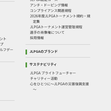
アンチ・ドーピング情報
コンプライアンス関連規程
2026年度JLPGAトーナメント規約・規
定集
JLPGAトーナメント運営管理規程
選手の肖像権について
採用情報
ント
ップ
ルフデー
JLPGAのブランド
サステナビリティ
JLPGA ブライトフューチャー
チャリティー活動
心をひとつに～JLPGAの災害復興支援
～