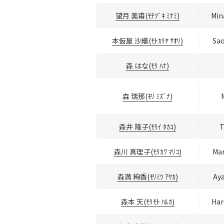
望月 美甫(ﾓﾁﾂﾞｷ ﾐﾅﾐ)
Min
本仮屋 沙織(ﾓﾄｶﾘﾔ ｻｵﾘ)
Sao
森 はな(ﾓﾘ ﾊﾅ)
森 瑞那(ﾓﾘ ﾐｽﾞﾅ)
森井 隆子(ﾓﾘｲ ﾀｶｺ)
T
森川 真理子(ﾓﾘｶﾜ ﾏﾘｺ)
Mar
森満 絢香(ﾓﾘﾐﾂ ｱﾔｶ)
Ay
森本 天(ﾓﾘﾓﾄ ﾊﾙｶ)
Har