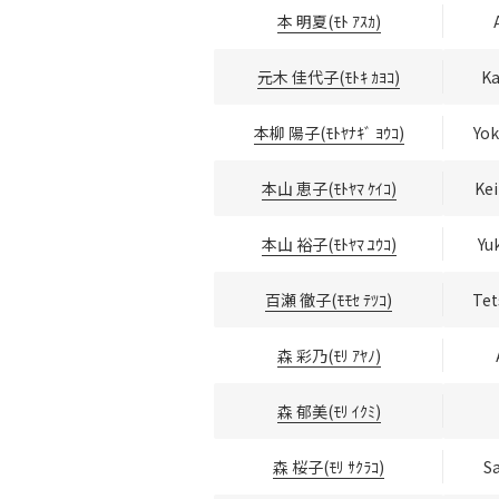
本 明夏(ﾓﾄ ｱｽｶ)
元木 佳代子(ﾓﾄｷ ｶﾖｺ)
Ka
本柳 陽子(ﾓﾄﾔﾅｷﾞ ﾖｳｺ)
Yok
本山 恵子(ﾓﾄﾔﾏ ｹｲｺ)
Ke
本山 裕子(ﾓﾄﾔﾏ ﾕｳｺ)
Yu
百瀬 徹子(ﾓﾓｾ ﾃﾂｺ)
Te
森 彩乃(ﾓﾘ ｱﾔﾉ)
森 郁美(ﾓﾘ ｲｸﾐ)
森 桜子(ﾓﾘ ｻｸﾗｺ)
S