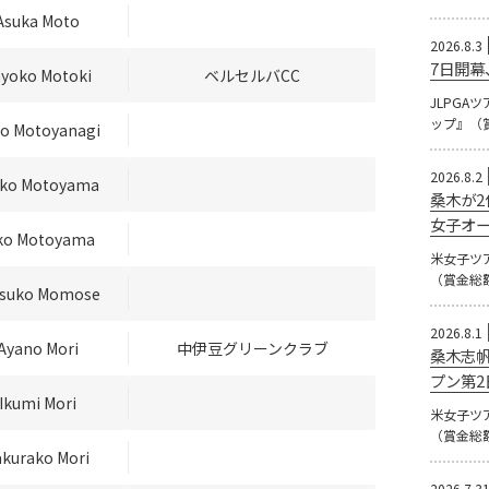
Asuka Moto
2026.8.3
7日開幕
yoko Motoki
ベルセルバCC
JLPGA
ップ』（賞
o Motoyanagi
2026.8.2
iko Motoyama
桑木が2
女子オー
ko Motoyama
米女子ツ
（賞金総額
tsuko Momose
2026.8.1
Ayano Mori
中伊豆グリーンクラブ
桑木志帆
プン第2
Ikumi Mori
米女子ツ
（賞金総額
akurako Mori
2026.7.3