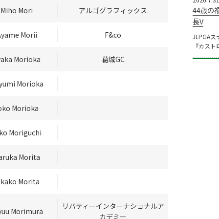
44歳の
Miho Mori
アルゴグラフィックス
長V
Ayame Morii
F&co
JLPGA
『カスト
yaka Morioka
葛城GC
yumi Morioka
oko Morioka
ko Moriguchi
aruka Morita
ikako Morita
リバティーインターナショナルア
yuu Morimura
カデミー