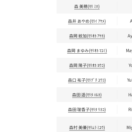
森 美穂(ﾓﾘ ﾐﾎ)
森井 あやめ(ﾓﾘｲ ｱﾔﾒ)
森岡 紋加(ﾓﾘｵｶ ｱﾔｶ)
A
森岡 まゆみ(ﾓﾘｵｶ ﾏﾕﾐ)
Ma
森岡 陽子(ﾓﾘｵｶ ﾖｳｺ)
Y
森口 祐子(ﾓﾘｸﾞﾁ ﾕｳｺ)
Yu
森田 遥(ﾓﾘﾀ ﾊﾙｶ)
H
森田 理香子(ﾓﾘﾀ ﾘｶｺ)
R
森村 美優(ﾓﾘﾑﾗ ﾐﾕｳ)
Mi