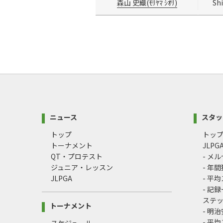
森山 史織(ﾓﾘﾔﾏ ｼｵﾘ)
Sh
ニュース
スタッ
トップ
トッ
トーナメント
JLP
QT・プロテスト
- メ
ジュニア・レッスン
- 年
JLPGA
- 平
- 記
ステ
トーナメント
- 明
- 平