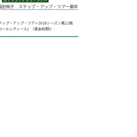
福田侑子 ステップ・アップ・ツアー最年
ステップ・アップ・ツアー2026シーズン第11戦
ロールレディース』（賞金総額2…