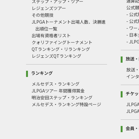
通算
ステップ・アップ・ツアー
公式
レジェンズツアー
- 公
その他競技
- 公
JLPGAトーナメント出場人数、決勝進
- ワ
出順位一覧
- 日
出場有資格者リスト
- J
クォリファイングトーナメント
QTランキング・リランキング
レジェンズQTランキング
放送・
放送
ランキング
イン
メルセデス・ランキング
JLPGAツアー 年間獲得賞金
チケッ
明治安田ステップ・ランキング
メルセデス・ランキング特設ページ
JLP
JLP
会員・