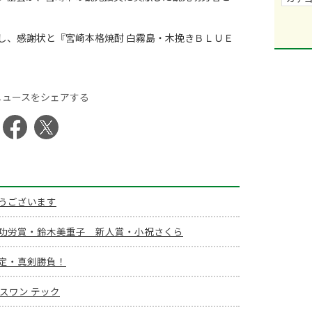
、感謝状と『宮崎本格焼酎 白霧島・木挽きＢＬＵＥ
ニュースをシェアする
うございます
功労賞・鈴木美重子 新人賞・小祝さくら
定・真剣勝負！
プラスワン テック