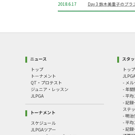
2018.6.17
Day 3 鈴木美重子のプ
ニュース
スタッ
トップ
トッ
トーナメント
JLP
QT・プロテスト
- メ
ジュニア・レッスン
- 年
JLPGA
- 平
- 記
ステ
トーナメント
- 明
- 平
スケジュール
- 記
JLPGAツアー