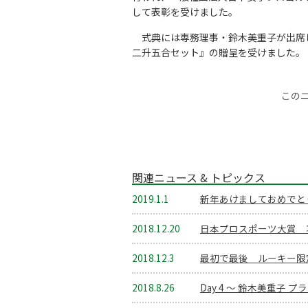
して表彰を受けました。
式典には専務理事・鈴木美重子が出席し
二升五合セット』の贈呈を受けました。
この
関連ニュース & トピックス
2019.1.1
新年あけましておめでと
2018.12.20
日本プロスポーツ大賞 
2018.12.3
最初で最後 ルーキー限
2018.8.26
Day 4 ～ 鈴木美重子 