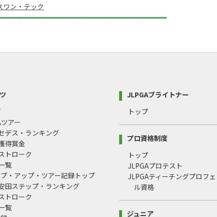
ラスワン・テック
ツ
JLPGAブライトナー
プ
トップ
GAツアー
ルセデス・ランキング
プロ資格制度
間獲得賞金
均ストローク
トップ
録一覧
JLPGAプロテスト
ップ・アップ・ツアー記録トップ
JLPGAティーチングプロフ
治安田ステップ・ランキング
ル資格
均ストローク
録一覧
ジュニア