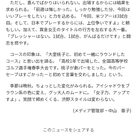
ただし、喜んでばかりはいられない。出場するからには結果を
求められる。「前週は悔しかった。しっかり勉強した分、今回は
いいプレーをしたい」と力を込める。「今回、米ツアーは3試合
目。そして、日本でプレーするからには、上位争いですよ」と頼
もしい。加えて、賞金女王のタイトルの行方を左右する大一番。
「プレッシャーはない。1試合、1試合、がんばるだけです」と闘
志を燃やす。
コースの印象は、「大里桃子と、初めて一緒にラウンドした
コース」と思い出を語る。「高校1年で出場した、全国高等学校
ゴルフ選手権春季大会です。桃子が劇パーをとった。今のパー
セーブはすごかった－と初めて言葉を交わしました」という。
季節は晩秋。ちょっとした変化がみられる。アイシャドウをブ
ラウン系の色に変え、グッ大人のムードに。「女子力、アップで
すよ」。笑顔で締めくくる、渋野スタイルは変わらない。
(メディア管理部・中山 亜子)
このニュースをシェアする