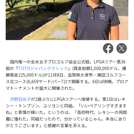
国内唯一の全米女子プロゴルフ協会公式戦。LPGAツアー第36
戦の『
TOTOジャパンクラシック
』(賞金総額1,500,000ドル、優
勝賞金225,000ドル)が11月8日、滋賀県大津市・瀬田ゴルフコー
ス北コース(6,659ヤード/パー72)で開幕する。6日は快晴。プロア
マトーナメントが盛大に開催された。
渋野日向子
が2週ぶりにLPGAツアーへ復帰する。第1日はレキ
シー・トンプソン、ユソヨンと同組。「いいペアリングすぎます
ね」と表情が輝いた。というのは、「高校時代、レキシーの飛距
離に憧れた。同組だったので、分かっているじゃん。本当にあり
がとうございます」と感謝の言葉を添える。