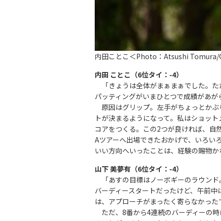
内田ことこ＜Photo：Atsushi Tomura/G
内田 ことこ（6位タイ：-4）
「きょうは全体がまぁまぁでした。た
パッティングがいまひとつで成績があが
原因はグリップ。左手がちょっとかぶ
トが決まるようになって。私はショット
コアをつくる。この2つが良ければ、自然
Aツアーへ出場できたおかげで、いろい
いい方向へいったことは、経験の賜物か
山下 美夢有（6位タイ：-4）
「あすの目標はノーボギーのラウンド
バーディースタートだったけど、午前中
は、アプローチがまったく寄らなかった
ただ、8番から4連続のバーディーの時