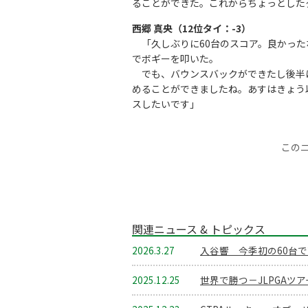
ることができた。これからちょっとした
西郷 真央（12位タイ：-3）
「久しぶりに60台のスコア。良かった
でボギーを叩いた。
でも、バウンスバックができたし後半
めることができましたね。あすはきょう
スしたいです」
この
関連ニュース & トピックス
2026.3.27
入谷響 今季初の60台
2025.12.25
世界で勝つ－JLPGAツ