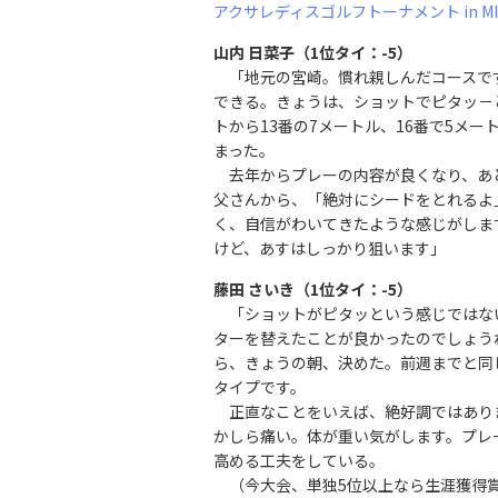
アクサレディスゴルフトーナメント in MIYA
山内 日菜子（1位タイ：-5）
「地元の宮崎。慣れ親しんだコースで
できる。きょうは、ショットでピタッ－
トから13番の7メートル、16番で5メ
まった。
去年からプレーの内容が良くなり、あ
父さんから、「絶対にシードをとれるよ
く、自信がわいてきたような感じがしま
けど、あすはしっかり狙います」
藤田 さいき（1位タイ：-5）
「ショットがピタッという感じではない
ターを替えたことが良かったのでしょう
ら、きょうの朝、決めた。前週までと同
タイプです。
正直なことをいえば、絶好調ではあり
かしら痛い。体が重い気がします。プレ
高める工夫をしている。
（今大会、単独5位以上なら生涯獲得賞