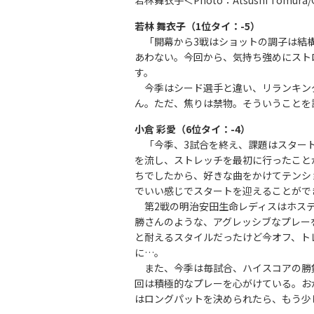
若林 舞衣子（1位タイ：-5）
「開幕から3戦はショットの調子は結構
あわない。今回から、気持ち強めにスト
す。
今季はシード選手と違い、リランキング
ん。ただ、焦りは禁物。そういうことを
小倉 彩愛（6位タイ：-4）
「今季、3試合を終え、課題はスタート
を流し、ストレッチを最初に行ったこと
ちでしたから、好きな曲をかけてテンシ
でいい感じでスタートを迎えることがで
第2戦の明治安田生命レディスはホステ
勝さんのような、アグレッシブなプレー
と耐えるスタイルだったけど今オフ、ト
に…。
また、今季は毎試合、ハイスコアの勝
回は積極的なプレーを心がけている。お
はロングパットを決められたら、もう少