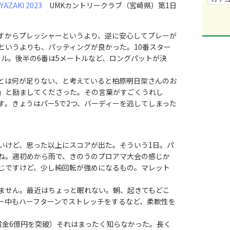
ZAKI 2023
UMKカントリークラブ（宮崎県）第1日
すからプレッシャーというより、逆に安心してプレーが
というよりも、パッティングが良かった。10番スター
ートル。後半の6番は5メートルなど、ロングパットが決
とは何が足りない、と考えていると柏原明日架さんのお
」と励ましてくださった。その言葉がすごくうれし
す。きょうはパー5で2つ、バーディーを逃してしまった
けど、思った以上にスコアが出た。そういう1日。パ
ね。週初めから雨で、きのうのプロアマ大会の感じか
じですけど、少し純回転が強めになるもの。マレット
ません。最近はちょっと眠れない。朝、起きてもどこ
ー中もハーフターンでストレッチをするなど、柔軟性を
金6億円を突破）それはまったく知らなかった。長く