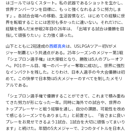
はゴールではなくスタート。私の武器であるショットを生かし、
世界ナンバーワンを目標に、もっと強くなれるように努力しま
す」。各試合会場への移動、生活習慣など、はじめての経験に世
界を転戦することには苦労も多かったに違いない。それだけに、
経験を積んだ米参戦2年目の26年は、「出場する試合は優勝を目
指して頑張りたい」と力強く語った。
山下とともに2冠達成の
西郷真央
は、USLPGAツアー初Vがメ
ジャー制覇という共通点がある。25年シーズンのメジャー第1戦
『シェブロン選手権』は大接戦となり、勝敗は5人のプレーオフ
へ。PO1ホール目、唯一のバーディー奪取に成功し、世界に強烈
なインパクトを残した。とりわけ、日本人選手の今大会優勝は初
めて。この快挙で日本勢は5大メジャーのすべてを制したメモリ
アルである。
「シェブロン選手権で優勝することができて、これまで積み重ね
てきた努力が形になった一年。同時に海外での試合や、世界の
トッププレーヤーと戦う経験を通し、自分の課題、可能性を改め
て感じるシーズンでもありました」と前置きし、「皆さまに良い
プレーをお見せできるよう1試合、1試合を大切に頑張ってまいり
ます」と続けた。年間の5大メジャーで、2つのタイトルを日本人