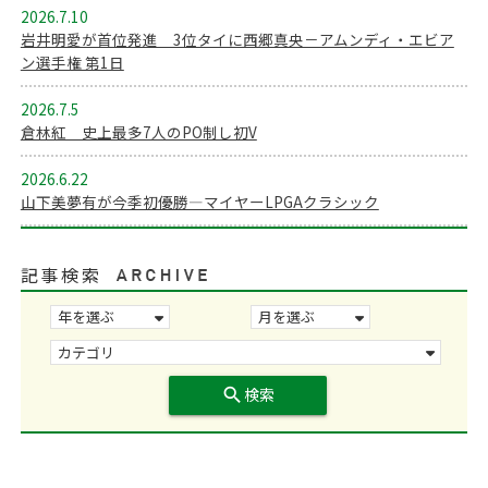
2026.7.10
岩井明愛が首位発進 3位タイに西郷真央－アムンディ・エビア
ン選手権 第1日
2026.7.5
倉林紅 史上最多7人のPO制し初V
2026.6.22
山下美夢有が今季初優勝―マイヤーLPGAクラシック
記事検索
search
検索