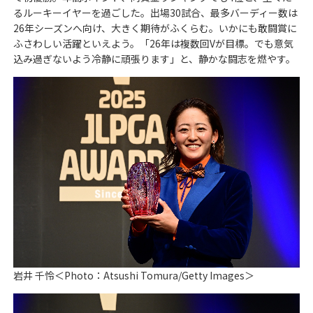
るルーキーイヤーを過ごした。出場30試合、最多バーディー数は
26年シーズンへ向け、大きく期待がふくらむ。いかにも敢闘賞に
ふさわしい活躍といえよう。「26年は複数回Vが目標。でも意気
込み過ぎないよう冷静に頑張ります」と、静かな闘志を燃やす。
岩井 千怜＜Photo：Atsushi Tomura/Getty Images＞