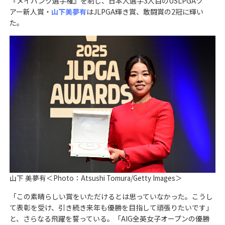
『メイバンク選手権』を制し、日本人選手3人目のUSLPGAツ
アー新人賞・
山下美夢有
はJLPGA輝き賞、敢闘賞の2冠に輝い
た。
山下 美夢有＜Photo：Atsushi Tomura/Getty Images＞
「この素晴らしい賞をいただけるとは思っていなかった。こうし
て表彰を受け、引き続き来年も優勝を目指して頑張りたいです」
と、さらなる飛躍を誓っている。「AIG全英女子オープンの優勝