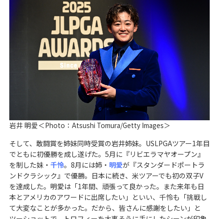
岩井 明愛＜Photo：Atsushi Tomura/Getty Images＞
そして、敢闘賞を姉妹同時受賞の岩井姉妹。USLPGAツアー1年目
でともに初優勝を成し遂げた。5月に『リビエラマヤオープン』
を制した妹・
千怜
。8月には姉・
明愛
が『スタンダードポートラ
ンドクラシック』で優勝。日本に続き、米ツアーでも初の双子V
を達成した。明愛は「1年間、頑張って良かった。また来年も日
本とアメリカのアワードに出席したい」といい、千怜も「挑戦し
て大変なことが多かった。だから、皆さんに感謝をしたい」と
ツーショットで、トロフィーを大事そうに手にしたシーンが印象