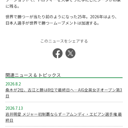
に残る。
世界で勝つ－が当たり前のようになった25年。2026年はより、
日本人選手が世界で勝つ－ムーブメントは加速する。
このニュースをシェアする
関連ニュース & トピックス
2026.8.2
桑木が2位、古江と勝は8位で最終日へ―AIG全英女子オープン第3
日
2026.7.13
岩井明愛 メジャー初制覇ならず－アムンディ・エビアン選手権 最
終日