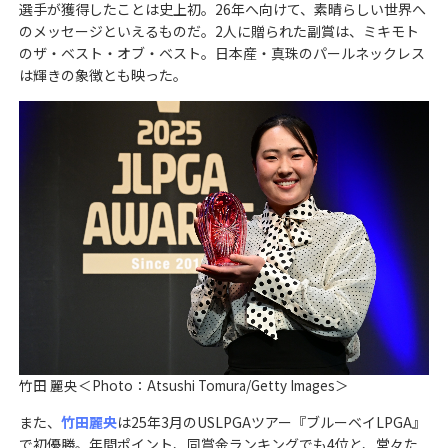
選手が獲得したことは史上初。26年へ向けて、素晴らしい世界へ
のメッセージといえるものだ。2人に贈られた副賞は、ミキモト
のザ・ベスト・オブ・ベスト。日本産・真珠のパールネックレス
は輝きの象徴とも映った。
竹田 麗央＜Photo：Atsushi Tomura/Getty Images＞
また、
竹田麗央
は25年3月のUSLPGAツアー『ブルーベイLPGA』
で初優勝。年間ポイント、同賞金ランキングでも4位と、堂々た