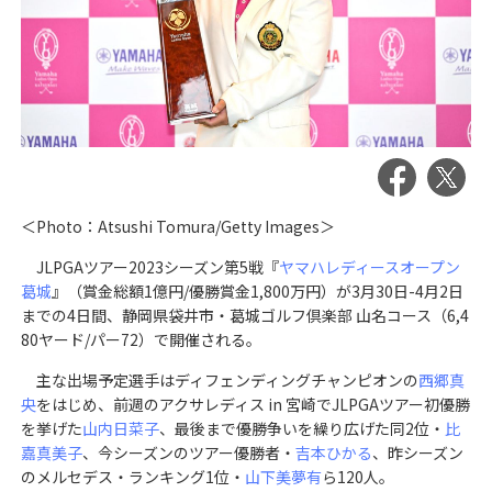
＜Photo：Atsushi Tomura/Getty Images＞
JLPGAツアー2023シーズン第5戦『
ヤマハレディースオープン
葛城
』（賞金総額1億円/優勝賞金1,800万円）が3月30日-4月2日
までの4日間、静岡県袋井市・葛城ゴルフ倶楽部 山名コース（6,4
80ヤード/パー72）で開催される。
主な出場予定選手はディフェンディングチャンピオンの
西郷真
央
をはじめ、前週のアクサレディス in 宮崎でJLPGAツアー初優勝
を挙げた
山内日菜子
、最後まで優勝争いを繰り広げた同2位・
比
嘉真美子
、今シーズンのツアー優勝者・
吉本ひかる
、昨シーズン
のメルセデス・ランキング1位・
山下美夢有
ら120人。