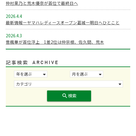
仲村果乃と荒木優奈が首位で最終日へ
2026.4.4
最新情報ーヤマハレディースオープン葛城ー明日へひとこと
2026.4.3
菅楓華が首位浮上 1差2位は仲宗根、佐久間、荒木
記事検索
search
検索