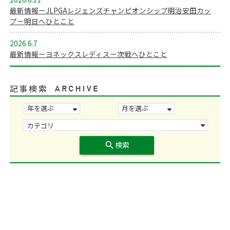
最新情報ーJLPGAレジェンズチャンピオンシップ明治安田カッ
プー明日へひとこと
2026.6.7
最新情報ーヨネックスレディスー次戦へひとこと
記事検索
search
検索