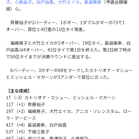
子
、
小倉由子
、
白戸由香
、
大竹エイカ
、
島袋美幸
（予選会開催
順）ら。
斉藤裕子が2バーディー、1ボギー、1ダブルボギーの73で1
オーバー、首位と4打差の11位タイ発進。
福嶋晃子と大竹エイカが2オーバー、19位タイ。島袋美幸、白
戸由香は4オーバー、41位タイで第1日を終えた。第2日終了時点
で50位タイまでが決勝ラウンドに進出する。
6バーディー、3ボギーの69をマークしたカトリオナ・マシュー
とミッシェル・マガーンが3アンダーで首位に立った。
【主な成績】
1T（-3）カトリオナ・マシュー、ミッシェル・マガーン
11T（+1）斉藤裕子
19T（+2）福嶋晃子、大竹エイカ、アニカ・ソレンスタム、ロー
ラ・デービース
41T（+4）島袋美幸、白戸由香
53T（+5）下條江理子
66T（+6）祖父江歩、鬼澤信子、久保樹乃