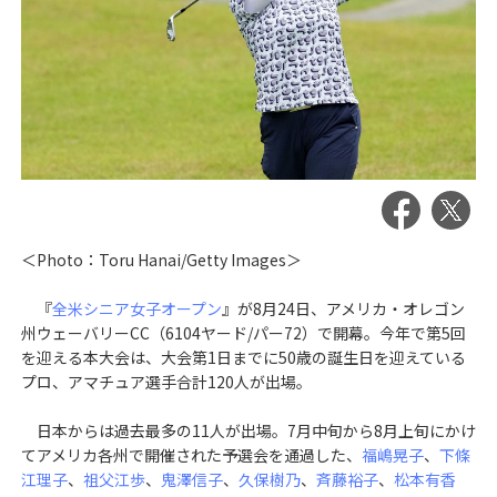
＜Photo：Toru Hanai/Getty Images＞
『
全米シニア女子オープン
』が8月24日、アメリカ・オレゴン
州ウェーバリーCC（6104ヤード/パー72）で開幕。今年で第5回
を迎える本大会は、大会第1日までに50歳の誕生日を迎えている
プロ、アマチュア選手合計120人が出場。
日本からは過去最多の11人が出場。7月中旬から8月上旬にかけ
てアメリカ各州で開催された予選会を通過した、
福嶋晃子
、
下條
江理子
、
祖父江歩
、
鬼澤信子
、
久保樹乃
、
斉藤裕子
、
松本有香