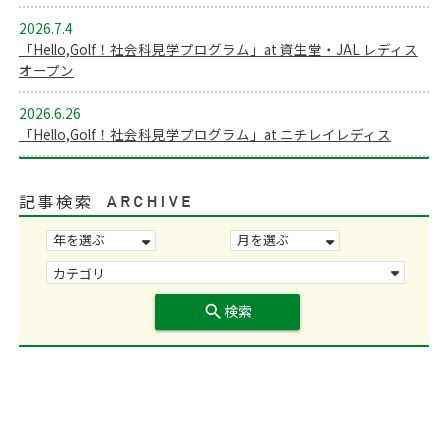
2026.7.4
「Hello,Golf！社会科見学プログラム」at 資生堂・JAL レディス
オープン
2026.6.26
「Hello,Golf！社会科見学プログラム」at ニチレイレディス
記事検索
search
検索