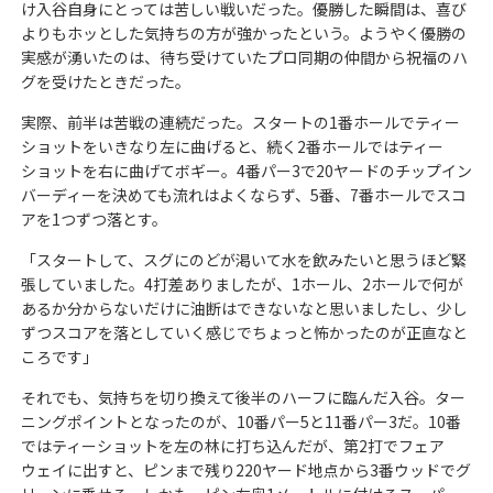
け入谷自身にとっては苦しい戦いだった。優勝した瞬間は、喜び
よりもホッとした気持ちの方が強かったという。ようやく優勝の
実感が湧いたのは、待ち受けていたプロ同期の仲間から祝福のハ
グを受けたときだった。
実際、前半は苦戦の連続だった。スタートの1番ホールでティー
ショットをいきなり左に曲げると、続く2番ホールではティー
ショットを右に曲げてボギー。4番パー3で20ヤードのチップイン
バーディーを決めても流れはよくならず、5番、7番ホールでスコ
アを1つずつ落とす。
「スタートして、スグにのどが渇いて水を飲みたいと思うほど緊
張していました。4打差ありましたが、1ホール、2ホールで何が
あるか分からないだけに油断はできないなと思いましたし、少し
ずつスコアを落としていく感じでちょっと怖かったのが正直なと
ころです」
それでも、気持ちを切り換えて後半のハーフに臨んだ入谷。ター
ニングポイントとなったのが、10番パー5と11番パー3だ。10番
ではティーショットを左の林に打ち込んだが、第2打でフェア
ウェイに出すと、ピンまで残り220ヤード地点から3番ウッドでグ