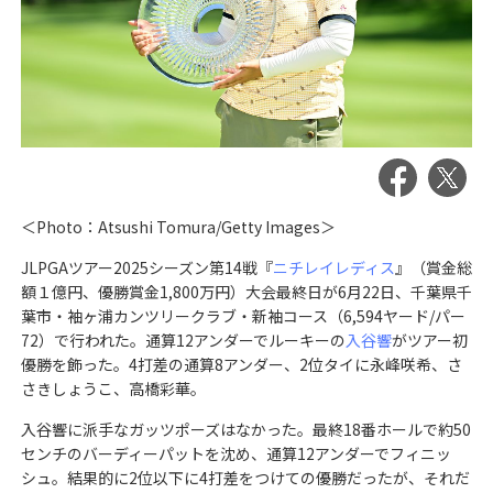
＜Photo：Atsushi Tomura/Getty Images＞
JLPGAツアー2025シーズン第14戦『
ニチレイレディス
』（賞金総
額１億円、優勝賞金1,800万円）大会最終日が6月22日、千葉県千
葉市・袖ヶ浦カンツリークラブ・新袖コース（6,594ヤード/パー
72）で行われた。通算12アンダーでルーキーの
入谷響
がツアー初
優勝を飾った。4打差の通算8アンダー、2位タイに永峰咲希、さ
さきしょうこ、高橋彩華。
入谷響に派手なガッツポーズはなかった。最終18番ホールで約50
センチのバーディーパットを沈め、通算12アンダーでフィニッ
シュ。結果的に2位以下に4打差をつけての優勝だったが、それだ