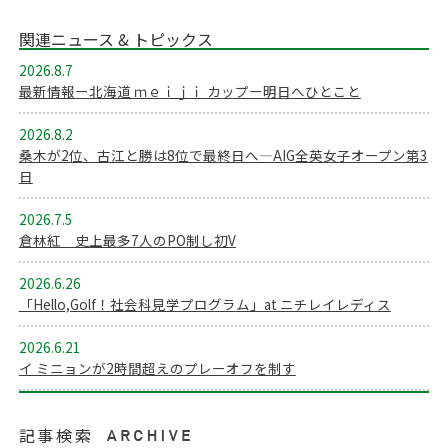
関連ニュース & トピックス
2026.8.7
最新情報ー北海道 ｍｅｉｊｉ カップー明日へひとこと
2026.8.2
桑木が2位、古江と勝は8位で最終日へ―AIG全英女子オープン第3
日
2026.7.5
倉林紅 史上最多7人のPO制し初V
2026.6.26
「Hello,Golf！社会科見学プログラム」at ニチレイレディス
2026.6.21
イ ミニョンが2時間超えのプレーオフを制す
記事検索