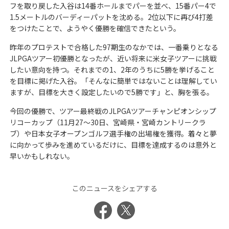
フを取り戻した入谷は14番ホールまでパーを並べ、15番パー4で
1.5メートルのバーディーパットを沈める。2位以下に再び4打差
をつけたことで、ようやく優勝を確信できたという。
昨年のプロテストで合格した97期生のなかでは、一番乗りとなる
JLPGAツアー初優勝となったが、近い将来に米女子ツアーに挑戦
したい意向を持つ。それまでの1、2年のうちに5勝を挙げること
を目標に掲げた入谷。「そんなに簡単ではないことは理解してい
ますが、目標を大きく設定したいので5勝です」と、胸を張る。
今回の優勝で、ツアー最終戦のJLPGAツアーチャンピオンシップ
リコーカップ（11月27～30日、宮崎県・宮崎カントリークラ
ブ）や日本女子オープンゴルフ選手権の出場権を獲得。着々と夢
に向かって歩みを進めているだけに、目標を達成するのは意外と
早いかもしれない。
このニュースをシェアする