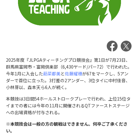
2025年度『JLPGAティーチングプロ競技会』第1日が7月23日、
群馬県富岡市・富岡倶楽部（6,430ヤード/パー72）で行われた。
今年1月に入会した
莇菜都美
と
佐藤耀穗
が67をマークし、5アン
ダーで首位に立った。3打差の2アンダー、3位タイに中村佳音、
小林芽以、森本天ら6人が続く。
本競技は3日間54ホールストロークプレーで行われ、上位15位タ
イまでの者には今年の11月に開催されるQTファーストステージ
への出場資格が付与される。
※本競技会は一般の方の観戦はできません。何卒ご了承くださ
い。