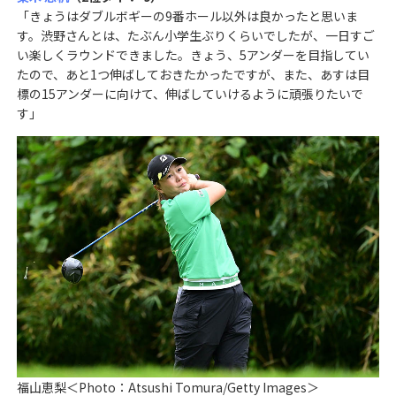
「きょうはダブルボギーの9番ホール以外は良かったと思いま
す。渋野さんとは、たぶん小学生ぶりくらいでしたが、一日すご
い楽しくラウンドできました。きょう、5アンダーを目指してい
たので、あと1つ伸ばしておきたかったですが、また、あすは目
標の15アンダーに向けて、伸ばしていけるように頑張りたいで
す」
福山恵梨＜Photo：Atsushi Tomura/Getty Images＞