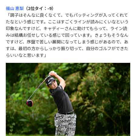
福山 恵梨
（2位タイ：-9）
「調子はそんなに良くなくて、でもパッティングが入ってくれて
たなという感じです。ここはすごくラインが読みにくいなという
印象なんですけど、キャディーさんに助けてもらって、ライン読
みは結構お任せしている感じで回っています。きょうもそうなん
ですけど、序盤で苦しい展開になってしまう感じがあるので、あ
すは、最初の方からしっかり振り切って、自分のゴルフができた
らいいなと思います」