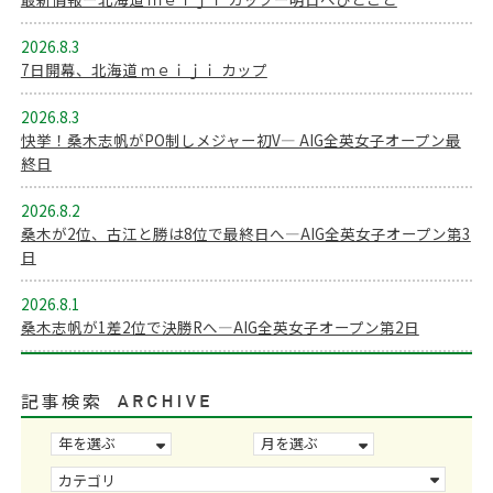
2026.8.3
7日開幕、北海道 ｍｅｉｊｉ カップ
2026.8.3
快挙！桑木志帆がPO制しメジャー初V― AIG全英女子オープン最
終日
2026.8.2
桑木が2位、古江と勝は8位で最終日へ―AIG全英女子オープン第3
日
2026.8.1
桑木志帆が1差2位で決勝Rへ―AIG全英女子オープン第2日
記事検索