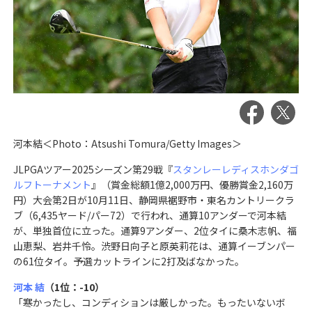
河本結＜Photo：Atsushi Tomura/Getty Images＞
JLPGAツアー2025シーズン第29戦『
スタンレーレディスホンダゴ
ルフトーナメント
』（賞金総額1億2,000万円、優勝賞金2,160万
円）大会第2日が10月11日、静岡県裾野市・東名カントリークラ
ブ（6,435ヤード/パー72）で行われ、通算10アンダーで河本結
が、単独首位に立った。通算9アンダー、2位タイに桑木志帆、福
山恵梨、岩井千怜。渋野日向子と原英莉花は、通算イーブンパー
の61位タイ。予選カットラインに2打及ばなかった。
河本 結
（1位：-10）
「寒かったし、コンディションは厳しかった。もったいないボ