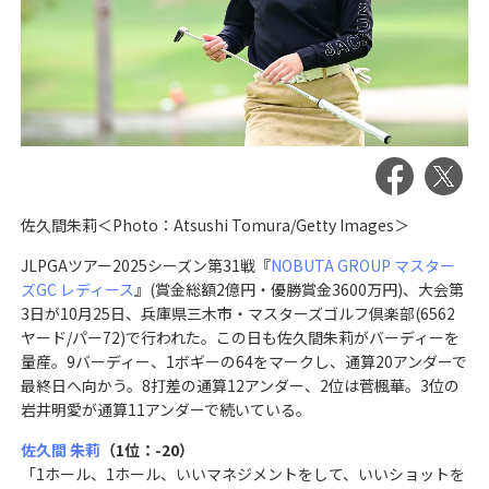
佐久間朱莉＜Photo：Atsushi Tomura/Getty Images＞
JLPGAツアー2025シーズン第31戦『
NOBUTA GROUP マスター
ズGC レディース
』(賞金総額2億円・優勝賞金3600万円)、大会第
3日が10月25日、兵庫県三木市・マスターズゴルフ倶楽部(6562
ヤード/パー72)で行われた。この日も佐久間朱莉がバーディーを
量産。9バーディー、1ボギーの64をマークし、通算20アンダーで
最終日へ向かう。8打差の通算12アンダー、2位は菅楓華。3位の
岩井明愛が通算11アンダーで続いている。
佐久間 朱莉
（1位：-20）
「1ホール、1ホール、いいマネジメントをして、いいショットを