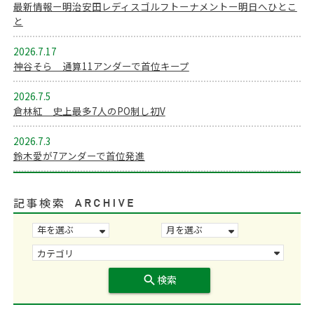
最新情報ー明治安田レディスゴルフトーナメントー明日へひとこ
と
2026.7.17
神谷そら 通算11アンダーで首位キープ
2026.7.5
倉林紅 史上最多7人のPO制し初V
2026.7.3
鈴木愛が7アンダーで首位発進
記事検索
search
検索