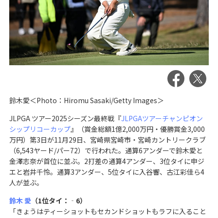
鈴木愛＜Photo：Hiromu Sasaki/Getty Images＞
JLPGA ツアー2025シーズン最終戦『
JLPGAツアーチャンピオン
シップリコーカップ
』（賞金総額1億2,000万円・優勝賞金3,000
万円）第3日が11月29日、宮崎県宮崎市・宮崎カントリークラブ
（6,543ヤード/パー72）で行われた。通算6アンダーで鈴木愛と
金澤志奈が首位に並ぶ。2打差の通算4アンダー、3位タイに申ジ
エと岩井千怜。通算3アンダー、5位タイに入谷響、古江彩佳ら4
人が並ぶ。
鈴木 愛
（1位タイ：‐6）
「きょうはティーショットもセカンドショットもラフに入ること