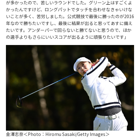
が多かったので、苦しいラウンドでした。グリーン上はすごくよ
かったんですけど、ロングパットでタッチを合わせなきゃいけな
いことが多く、苦労しました。公式競技で最後に勝ったのが2016
年なので勝ちたいですし、最後に結果が出ると思ってあすに備え
たいです。アンダーパーで回らないと勝てないと思うので、ほか
の選手よりもさらにいいスコアが出るように頑張りたいです」
金澤志奈＜Photo：Hiromu Sasaki/Getty Images＞