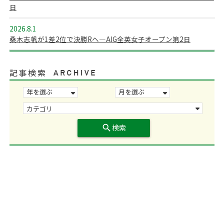
日
2026.8.1
桑木志帆が1差2位で決勝Rへ―AIG全英女子オープン第2日
記事検索
search
検索