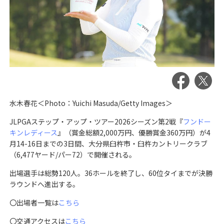
水木春花＜Photo：Yuichi Masuda/Getty Images＞
JLPGAステップ・アップ・ツアー2026シーズン第2戦『
フンドー
キンレディース
』（賞金総額2,000万円、優勝賞金360万円）が4
月14-16日までの3日間、大分県臼杵市・臼杵カントリークラブ
（6,477ヤード/パー72）で開催される。
出場選手は総勢120人。36ホールを終了し、60位タイまでが決勝
ラウンドへ進出する。
〇出場者一覧は
こちら
〇交通アクセスは
こちら