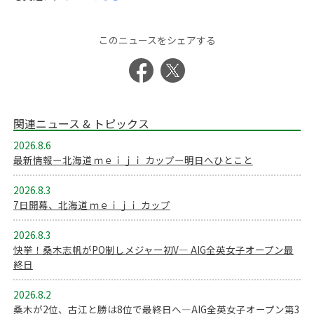
このニュースをシェアする
関連ニュース & トピックス
2026.8.6
最新情報ー北海道 ｍｅｉｊｉ カップー明日へひとこと
2026.8.3
7日開幕、北海道 ｍｅｉｊｉ カップ
2026.8.3
快挙！桑木志帆がPO制しメジャー初V― AIG全英女子オープン最
終日
2026.8.2
桑木が2位、古江と勝は8位で最終日へ―AIG全英女子オープン第3