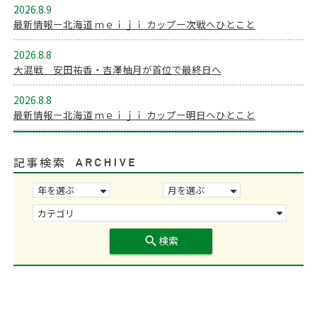
2026.8.9
最新情報ー北海道 ｍｅｉｊｉ カップー次戦へひとこと
2026.8.8
大混戦 安田祐香・吉澤柚月が首位で最終日へ
2026.8.8
最新情報ー北海道 ｍｅｉｊｉ カップー明日へひとこと
記事検索
search
検索