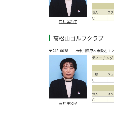
個人
スク
○
石井 美和子
高松山ゴルフクラブ
〒243-0038
神奈川県厚木市愛名１
ティーチング
一般
ジュ
○
個人
スク
○
石井 美和子