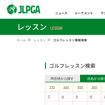
ニュース
トーナメント
ラ
レッスン
LESSON
ホーム
レッスン
ゴルフレッスン情報検索
ゴルフレッスン検索
所在地から探す
氏名から探
ア行
カ行
サ行
タ行
ア
カ
サ
タ