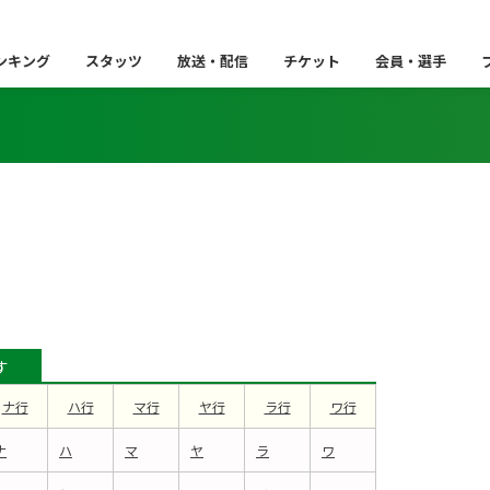
ンキング
スタッツ
放送・配信
チケット
会員・選手
す
ナ行
ハ行
マ行
ヤ行
ラ行
ワ行
ナ
ハ
マ
ヤ
ラ
ワ