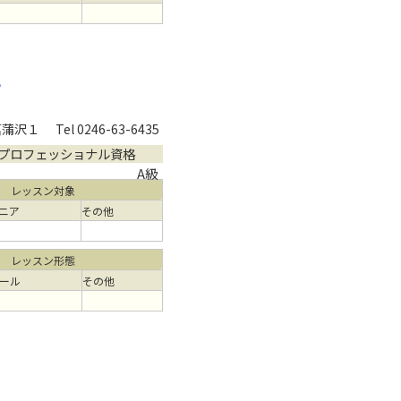
ー
菖蒲沢１
Tel 0246-63-6435
プロフェッショナル資格
A級
レッスン対象
ニア
その他
レッスン形態
ール
その他