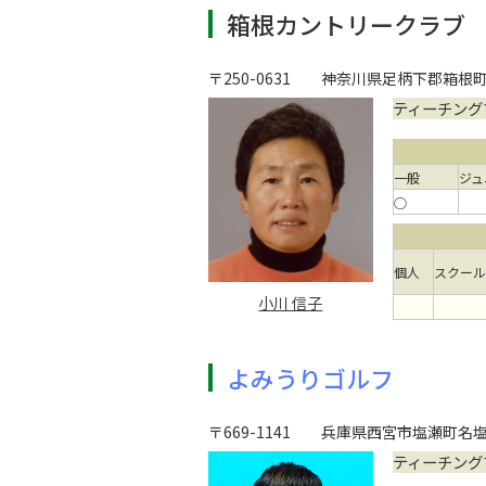
箱根カントリークラブ
〒250-0631
神奈川県足柄下郡箱根町仙
ティーチング
一般
ジュ
○
個人
スクール
小川 信子
よみうりゴルフ
〒669-1141
兵庫県西宮市塩瀬町名塩
ティーチング