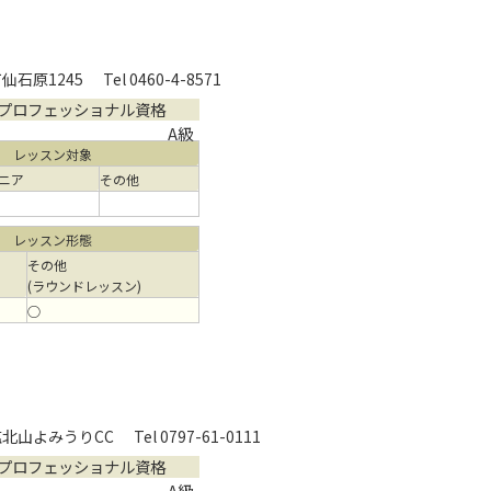
石原1245
Tel 0460-4-8571
プロフェッショナル資格
A級
レッスン対象
ニア
その他
レッスン形態
その他
(ラウンドレッスン)
○
北山よみうりCC
Tel 0797-61-0111
プロフェッショナル資格
A級