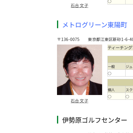
○
石合 文子
メトログリーン東陽町
〒136-0075
東京都江東区新砂1-6-4
ティーチング
一般
ジュ
○
個人
スク
○
○
石合 文子
伊勢原ゴルフセンター