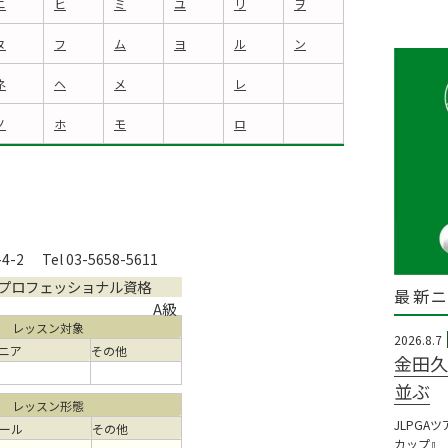
ニ
ヒ
ミ
ユ
リ
ヲ
ヌ
フ
ム
ヨ
ル
ン
ネ
ヘ
メ
レ
ノ
ホ
モ
ロ
4-2
Tel 03-5658-5611
プロフェッショナル資格
最新
A級
レッスン対象
2026.8.7
ニア
その他
金田久
並ぶ
レッスン形態
JLPGA
ール
その他
カップ』（