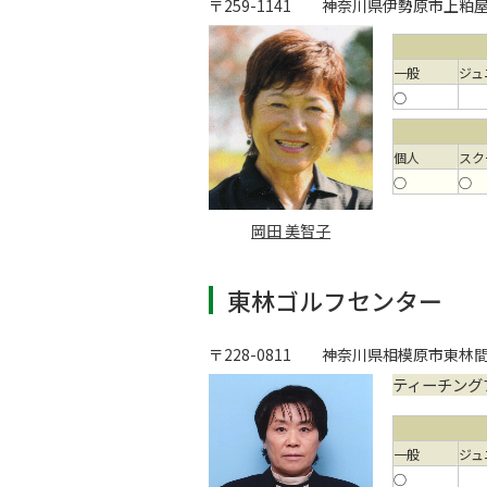
〒259-1141
神奈川県伊勢原市上粕屋2
一般
ジュ
○
個人
スク
○
○
岡田 美智子
東林ゴルフセンター
〒228-0811
神奈川県相模原市東林間1-
ティーチング
一般
ジュ
○