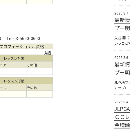
2026.8.7
最新情
プー明
入谷 響
0
Tel 03-5690-0600
いうこと
プロフェッショナル資格
A級
2026.8.6
レッスン対象
最新情
ニア
その他
プー明
レッスン形態
JLPGA
ール
その他
カップ』（
2026.8.4
JLP
ＣＣレ
金増額