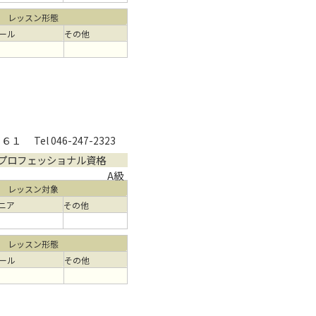
レッスン形態
ール
その他
２６１
Tel 046-247-2323
プロフェッショナル資格
A級
レッスン対象
ニア
その他
レッスン形態
ール
その他