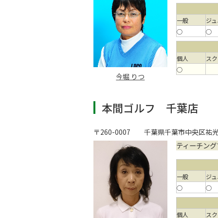
一般
ジュ
○
○
個人
スク
○
今堀 りつ
本間ゴルフ 千葉店
〒260-0007
千葉県千葉市中央区祐光3
ティーチング
一般
ジュ
○
○
個人
スク