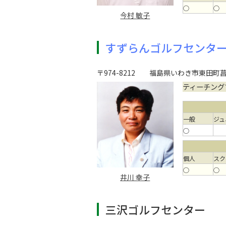
○
○
今村 敏子
すずらんゴルフセンタ
〒974-8212
福島県いわき市東田町
ティーチング
一般
ジュ
○
個人
スク
○
○
井川 幸子
三沢ゴルフセンター