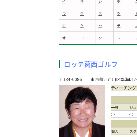
イ
キ
シ
チ
ウ
ク
ス
ツ
エ
ケ
セ
テ
オ
コ
ソ
ト
ロッテ葛西ゴルフ
〒134-0086
東京都江戸川区臨海町2-
ティーチング
一般
ジュ
○
○
個人
スク