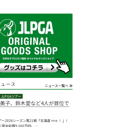
ニュース
ニュース一覧へ
美子、鈴木愛など4人が首位で
ツアー2026シーズン第21戦『北海道 ｍｅｉｊｉ
賞金総額9,000万円、…