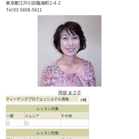
東京都江戸川区臨海町2-4-2
Tel 03-5658-5611
阿部 まさ子
ティーチングプロフェッショナル資格
A級
レッスン対象
一般
ジュニア
その他
○
○
レッスン形態