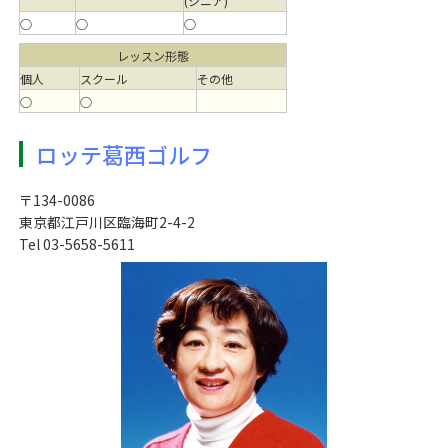
(シニア)
○
○
○
レッスン形態
個人
スクール
その他
○
○
ロッテ葛西ゴルフ
〒134-0086
東京都江戸川区臨海町2-4-2
Tel 03-5658-5611