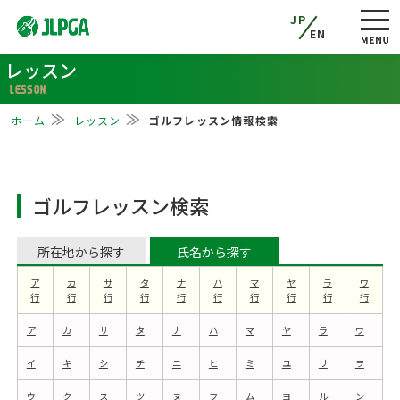
JP
EN
レッスン
LESSON
ホーム
レッスン
ゴルフレッスン情報検索
ゴルフレッスン検索
所在地から探す
氏名から探す
ア
カ
サ
タ
ナ
ハ
マ
ヤ
ラ
ワ
行
行
行
行
行
行
行
行
行
行
ア
カ
サ
タ
ナ
ハ
マ
ヤ
ラ
ワ
イ
キ
シ
チ
ニ
ヒ
ミ
ユ
リ
ヲ
ウ
ク
ス
ツ
ヌ
フ
ム
ヨ
ル
ン