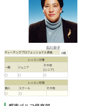
石川 妙子
ティーチングプロフェッショナル資格
A級
レッスン対象
その他
一般
ジュニア
(シニア)
○
○
○
レッスン形態
個人
スクール
その他
○
○
都南ゴルフ倶楽部