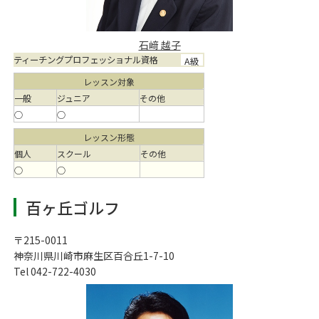
石﨑 越子
ティーチングプロフェッショナル資格
A級
レッスン対象
一般
ジュニア
その他
○
○
レッスン形態
個人
スクール
その他
○
○
百ヶ丘ゴルフ
〒215-0011
神奈川県川崎市麻生区百合丘1-7-10
Tel 042-722-4030