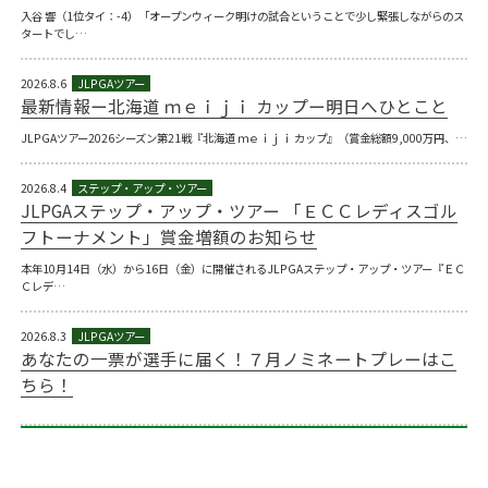
入谷 響（1位タイ：-4）「オープンウィーク明けの試合ということで少し緊張しながらのス
タートでし…
2026.8.6
最新情報ー北海道 ｍｅｉｊｉ カップー明日へひとこと
JLPGAツアー2026シーズン第21戦『北海道 ｍｅｉｊｉ カップ』（賞金総額9,000万円、…
2026.8.4
JLPGAステップ・アップ・ツアー 「ＥＣＣレディスゴル
フトーナメント」賞金増額のお知らせ
本年10月14日（水）から16日（金）に開催されるJLPGAステップ・アップ・ツアー『ＥＣ
Ｃレデ…
2026.8.3
あなたの一票が選手に届く！７月ノミネートプレーはこ
ちら！