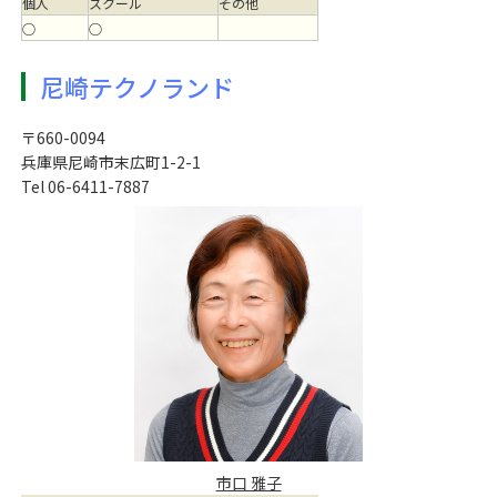
個人
スクール
その他
○
○
尼崎テクノランド
〒660-0094
兵庫県尼崎市末広町1-2-1
Tel 06-6411-7887
市口 雅子