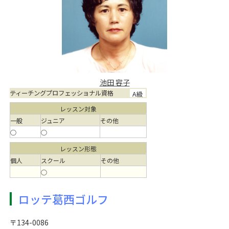
池田 容子
ティーチングプロフェッショナル資格
A級
レッスン対象
一般
ジュニア
その他
○
○
レッスン形態
個人
スクール
その他
○
ロッテ葛西ゴルフ
〒134-0086