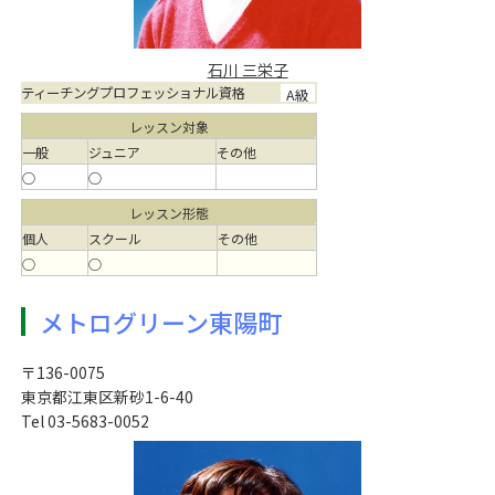
石川 三栄子
ティーチングプロフェッショナル資格
A級
レッスン対象
一般
ジュニア
その他
○
○
レッスン形態
個人
スクール
その他
○
○
メトログリーン東陽町
〒136-0075
東京都江東区新砂1-6-40
Tel 03-5683-0052