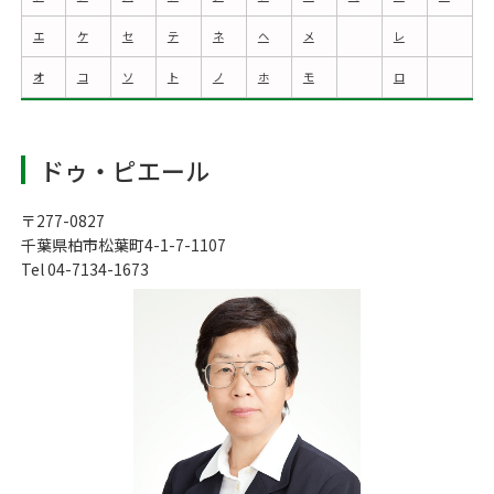
エ
ケ
セ
テ
ネ
ヘ
メ
レ
オ
コ
ソ
ト
ノ
ホ
モ
ロ
ドゥ・ピエール
〒277-0827
千葉県柏市松葉町4-1-7-1107
Tel 04-7134-1673