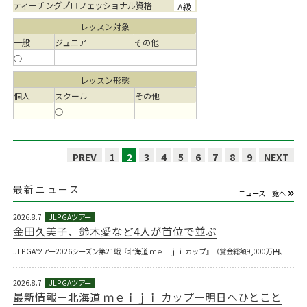
ティーチングプロフェッショナル資格
A級
レッスン対象
一般
ジュニア
その他
○
レッスン形態
個人
スクール
その他
○
PREV
1
2
3
4
5
6
7
8
9
NEXT
最新ニュース
ニュース一覧へ
2026.8.7
金田久美子、鈴木愛など4人が首位で並ぶ
JLPGAツアー2026シーズン第21戦『北海道 ｍｅｉｊｉ カップ』（賞金総額9,000万円、…
2026.8.7
最新情報ー北海道 ｍｅｉｊｉ カップー明日へひとこと