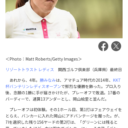
＜Photo：Matt Roberts/Getty Images＞
リゾートトラスト レディス
関西ゴルフ倶楽部（兵庫県）最終日
あれから、4年。
勝みなみ
は、アマチュア時代の2014年、
KKT
杯バンテリンレディスオープン
で鮮烈な優勝を飾った。プロ入り
後、念願の1勝に手が届きかけたが、プレーオフで敗退。17番の
バーディーで、通算13アンダーとし、岡山絵里と並んだ。
プレーオフは初体験。その1ホール目、第1打はフェアウェイを
とらえ、バンカーに入れた岡山にアドバンテージを握った。が、
7Iを選択した残り156ヤードの第2打は、「グリーンには残ると