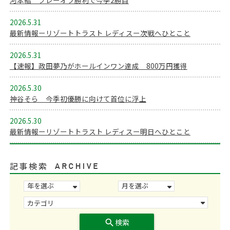
河本結 プレーオフ勝利で今季2勝目
2026.5.31
最新情報ーリゾートトラスト レディスー次戦へひとこと
2026.5.31
【速報】政田夢乃がホールインワン達成 800万円獲得
2026.5.30
神谷そら 今季初優勝に向けて首位に浮上
2026.5.30
最新情報ーリゾートトラスト レディスー明日へひとこと
記事検索
search
検索