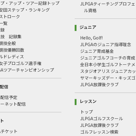
ップ・アップ・ツアー記録トップ
JLPGAティーチングプロフ
治安田ステップ・ランキング
ル資格
均ストローク
録一覧
ジュニア
記録
競技 記録集
Hello, Golf!
式競技全般
JLPGAのジュニア指導理念
式競技優勝回数
ジュニア育成基金
ールドレディス
ジュニアゴルフコーチの育成
本女子プロゴルフ選手権
全日本小学生ゴルフトーナメ
LPGAツアーチャンピオンシップ
スタジオアリス ジュニアカ
サマーキッズデー・キッズゴ
JLPGA放課後クラブ
配信
・配信予定
レッスン
ターネット配信
トップ
JLPGAゴルフスクール
ト
JLPGA放課後クラブ
GAチケット
ゴルフレッスン検索