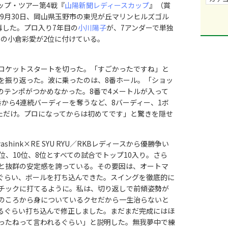
アップ・ツアー第4戦『
山陽新聞レディースカップ
』（賞
）が9月30日、岡山県玉野市の東児が丘マリンヒルズゴル
開幕した。プロ入り7年目の
小川陽子
が、7アンダーで単独
アの小倉彩愛が2位に付けている。
ロケットスタートを切った。「すごかったですね」と
を振り返った。波に乗ったのは、8番ホール。「ショッ
のテンポがつかめなかった。8番で4メートルが入って
から4連続バーディーを奪うなど、8バーディー、1ボ
しただけ。プロになってからは初めてです」と驚きを隠せ
ink×RE SYU RYU／RKBレディースから優勝争い
位、10位、8位とすべての試合でトップ10入り。さら
回と抜群の安定感を誇っている。その要因は、オートマ
ぐらい、ボールを打ち込んできた。スイングを徹底的に
チックに打てるように。私は、切り返しで前傾姿勢が
のころから身についているクセだから一生治らないと
るぐらい打ち込んで修正しました。まだまだ完成にはほ
ったねって言われるぐらい」と説明した。無我夢中で練