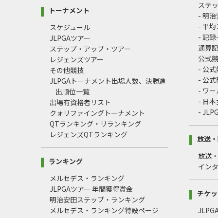
ステ
トーナメント
- 明
- 平
スケジュール
- 記
JLPGAツアー
通算
ステップ・アップ・ツアー
公式
レジェンズツアー
- 公
その他競技
- 公
JLPGAトーナメント出場人数、決勝進
- ワ
出順位一覧
- 日
出場有資格者リスト
- J
クォリファイングトーナメント
QTランキング・リランキング
レジェンズQTランキング
放送・
放送
ランキング
イン
メルセデス・ランキング
JLPGAツアー 年間獲得賞金
チケッ
明治安田ステップ・ランキング
メルセデス・ランキング特設ページ
JLP