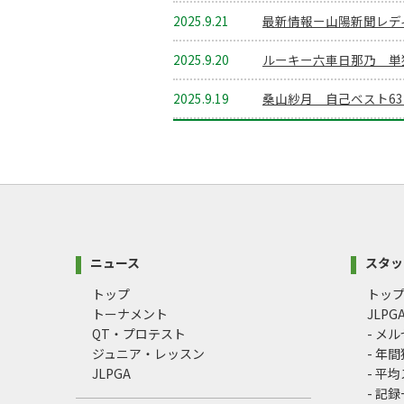
2025.9.21
最新情報ー山陽新聞レデ
2025.9.20
ルーキー六車日那乃 単
2025.9.19
桑山紗月 自己ベスト6
ニュース
スタッ
トップ
トッ
トーナメント
JLP
QT・プロテスト
- メ
ジュニア・レッスン
- 年
JLPGA
- 平
- 記