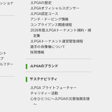
JLPGAの歴史
ェッショナ
JLPGAオフィシャルスポンサー
JLPGA認定コース
アンチ・ドーピング情報
コンプライアンス関連規程
2026年度JLPGAトーナメント規約・規
定集
JLPGAトーナメント運営管理規程
選手の肖像権について
採用情報
ント
ップ
ルフデー
JLPGAのブランド
サステナビリティ
JLPGA ブライトフューチャー
チャリティー活動
心をひとつに～JLPGAの災害復興支援
～