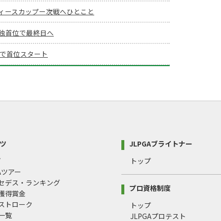
ィースカップー次戦へひとこと
独首位で最終日へ
3で首位スタート
ツ
JLPGAブライトナー
プ
トップ
GAツアー
ルセデス・ランキング
プロ資格制度
間獲得賞金
均ストローク
トップ
録一覧
JLPGAプロテスト