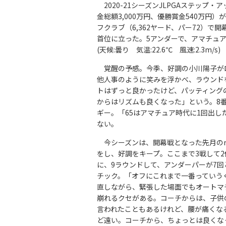
2020-21シーズンJLPGAステップ・
金総額3,000万円、優勝賞金540万円
フクラブ（6,362ヤード、パー72）で
首位に立った。5アンダーで、アマチュ
(天候:曇り 気温:22.6℃ 風速:2.3m/s)
覚醒の予感。今季、好調の小川陽子が
他人事のように笑みを浮かべ、ラウンド
トはずっと良かったけど、パッティング
からはリズムも良くなった」という。8番
ギー。「65はアマチュア時代に1回出
ない。
今シーズンは、開幕戦となった先月のrash
をし、好調をキープ。ここまで3戦して2
に、9ラウンドして、アンダーパーが7
チック。「オフにこれまで一番っていう
直しながら、緊張した場面でもオートマ
崩れるクセがある。コーチからは、子供
言われたこともあるけれど、腰が痛くな
ど遠い。コーチから、ちょっとは良くな