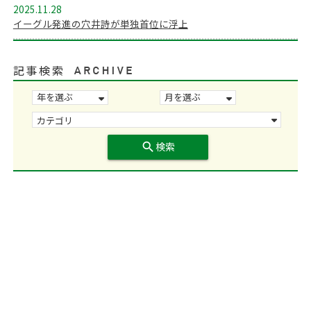
2025.11.28
イーグル発進の穴井詩が単独首位に浮上
記事検索
search
検索