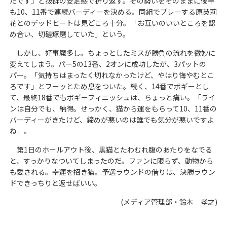
たです」と抜群の安定感で折り返す。その勢いをそのままに後半
も10、11番で連続バーディーを決める。同組でプレーする原英莉
花とのデッドヒートは見どころ十分。「お互いのいいところを認
め合い、切磋琢磨していた」という。
しかし、好事魔多し。ちょっとしたミスが勝負の流れを微妙に
変えてしまう。パー5の13番、2オンに成功したが、3パットの
パー。「気持ちはまったく切れなかったけど、やはり悔やむとこ
ろです」とフーッとため息をついた。続く、14番でボギーとし
て、最終18番でもボギーフィニッシュは、ちょっと痛い。「ライ
ンは自分でも、納得。せっかく、猫から運をもらって10、11番の
バーディーがきたけど、締めが悪いのは誰でも気分が悪いですよ
ね」。
第1日のホールアウト後、黒猫とたわむれ腹のあたりをなでる
と、すっかりなついてしまったのだ。ファンに限らず、動物から
も愛される。幸運を招き猫。予選ラウンドの借りは、決勝ラウン
ドできっちりと返せばいい。
(メディア管理部・鈴木 孝之)