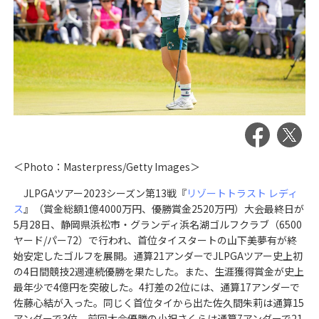
＜Photo：Masterpress/Getty Images＞
JLPGAツアー2023シーズン第13戦『
リゾートトラスト レディ
ス
』（賞金総額1億4000万円、優勝賞金2520万円）大会最終日が
5月28日、静岡県浜松市・グランディ浜名湖ゴルフクラブ（6500
ヤード/パー72）で行われ、首位タイスタートの山下美夢有が終
始安定したゴルフを展開。通算21アンダーでJLPGAツアー史上初
の4日間競技2週連続優勝を果たした。また、生涯獲得賞金が史上
最年少で4億円を突破した。4打差の2位には、通算17アンダーで
佐藤心結が入った。同じく首位タイから出た佐久間朱莉は通算15
アンダーで3位。前回大会優勝の小祝さくらは通算7アンダーで21