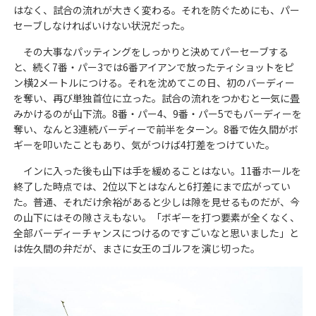
はなく、試合の流れが大きく変わる。それを防ぐためにも、パー
セーブしなければいけない状況だった。
その大事なパッティングをしっかりと決めてパーセーブする
と、続く7番・パー3では6番アイアンで放ったティショットをピ
ン横2メートルにつける。それを沈めてこの日、初のバーディー
を奪い、再び単独首位に立った。試合の流れをつかむと一気に畳
みかけるのが山下流。8番・パー4、9番・パー5でもバーディーを
奪い、なんと3連続バーディーで前半をターン。8番で佐久間がボ
ギーを叩いたこともあり、気がつけば4打差をつけていた。
インに入った後も山下は手を緩めることはない。11番ホールを
終了した時点では、2位以下とはなんと6打差にまで広がってい
た。普通、それだけ余裕があると少しは隙を見せるものだが、今
の山下にはその隙さえもない。「ボギーを打つ要素が全くなく、
全部バーディーチャンスにつけるのですごいなと思いました」と
は佐久間の弁だが、まさに女王のゴルフを演じ切った。