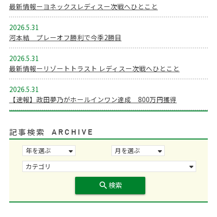
最新情報ーヨネックスレディスー次戦へひとこと
2026.5.31
河本結 プレーオフ勝利で今季2勝目
2026.5.31
最新情報ーリゾートトラスト レディスー次戦へひとこと
2026.5.31
【速報】政田夢乃がホールインワン達成 800万円獲得
記事検索
search
検索