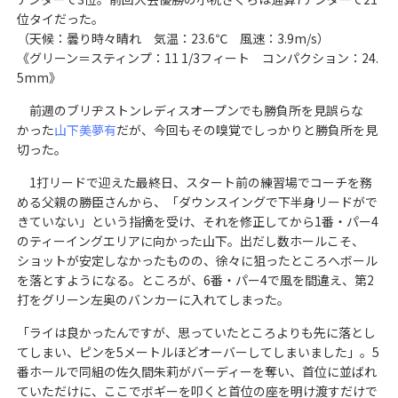
位タイだった。
（天候：曇り時々晴れ 気温：23.6℃ 風速：3.9m/s）
《グリーン＝スティンプ：11 1/3フィート コンパクション：24.
5mm》
前週のブリヂストンレディスオープンでも勝負所を見誤らな
かった
山下美夢有
だが、今回もその嗅覚でしっかりと勝負所を見
切った。
1打リードで迎えた最終日、スタート前の練習場でコーチを務
める父親の勝臣さんから、「ダウンスイングで下半身リードがで
きていない」という指摘を受け、それを修正してから1番・パー4
のティーイングエリアに向かった山下。出だし数ホールこそ、
ショットが安定しなかったものの、徐々に狙ったところへボール
を落とすようになる。ところが、6番・パー4で風を間違え、第2
打をグリーン左奥のバンカーに入れてしまった。
「ライは良かったんですが、思っていたところよりも先に落とし
てしまい、ピンを5メートルほどオーバーしてしまいました」。5
番ホールで同組の佐久間朱莉がバーディーを奪い、首位に並ばれ
ていただけに、ここでボギーを叩くと首位の座を明け渡すだけで