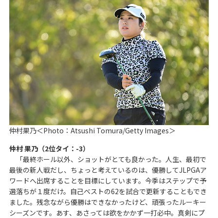
仲村果乃＜Photo：Atsushi Tomura/Getty Images＞
仲村 果乃（2位タイ：-3）
「最終ホール以外、ショットがとても良かった。人生、最初で
最後の新人戦だし、ちょっと考えているのは、優勝してJLPGAア
ワードへ出席することを目標にしています。今季はステップで予
選落ちが１度だけ。自己ベストの62を試合で更新することもでき
ました。残念ながら優勝はできなかったけど、頑張ったルーキー
シーズンです。あす、あさっては欲をかかず一打必中。真剣にプ