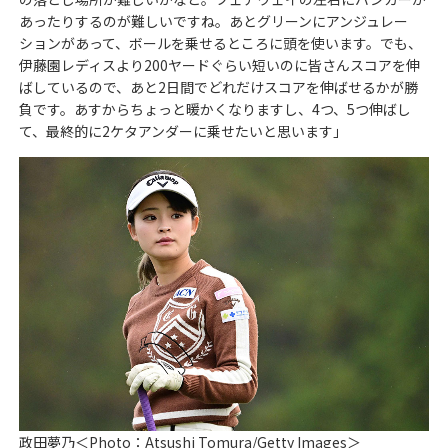
あったりするのが難しいですね。あとグリーンにアンジュレー
ションがあって、ボールを乗せるところに頭を使います。でも、
伊藤園レディスより200ヤードぐらい短いのに皆さんスコアを伸
ばしているので、あと2日間でどれだけスコアを伸ばせるかが勝
負です。あすからちょっと暖かくなりますし、4つ、5つ伸ばし
て、最終的に2ケタアンダーに乗せたいと思います」
政田夢乃＜Photo：Atsushi Tomura/Getty Images＞