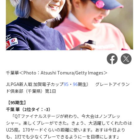
千葉華＜Photo：Atsushi Tomura/Getty Images＞
JLPGA新人戦 加賀電子カップ
95
・
96
期生） グレートアイラン
ド倶楽部（千葉県）第1日
【95期生】
千葉 華（2位タイ：-3）
「QTファイナルステージが終わり、今大会はノンプレッ
シャー。楽しくプレーができた。きょう、大活躍してくれたのは
U25度。170ヤードぐらいの距離に使います。あすは今日より
も、1打でも少なくプレーできるように－を目標にします」