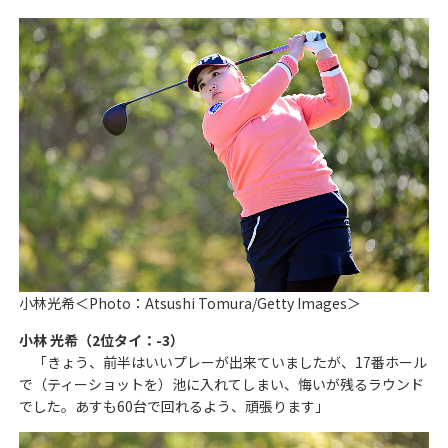
小林光希＜Photo：Atsushi Tomura/Getty Images＞
小林 光希（2位タイ：-3）
「きょう、前半はいいプレーが出来ていましたが、17番ホール
で（ティーショットを）池に入れてしまい、悔いが残るラウンド
でした。あすも60台で回れるよう、頑張ります」